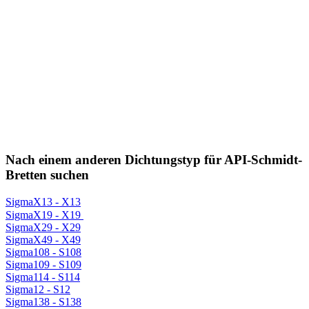
Nach einem anderen Dichtungstyp für API-Schmidt-
Bretten suchen
SigmaX13 - X13
SigmaX19 - X19
SigmaX29 - X29
SigmaX49 - X49
Sigma108 - S108
Sigma109 - S109
Sigma114 - S114
Sigma12 - S12
Sigma138 - S138