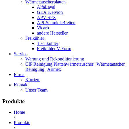
Wärmetauscherplatten
AlfaLaval
GEA-Kelvion
APV-SPX
API-Schmidt-Bretten
Vicarb
andere Hersteller
Freikühler
Tischkühler
Freikühler V-Form
Service
Wartung und Rekonditionierung
CIP Reinigung Plattenwärmetauscher | Wärmetauscher
Reinigung | Arimex
Firma
Karriere
Kontakt
Unser Team
Produkte
Home
/
Produkte
/