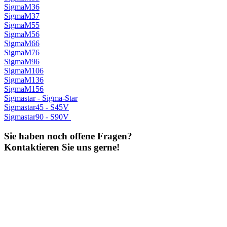
SigmaM36
SigmaM37
SigmaM55
SigmaM56
SigmaM66
SigmaM76
SigmaM96
SigmaM106
SigmaM136
SigmaM156
Sigmastar - Sigma-Star
Sigmastar45 - S45V
Sigmastar90 - S90V
Sie haben noch offene Fragen?
Kontaktieren Sie uns gerne!