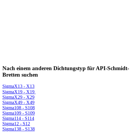
Nach einem anderen Dichtungstyp für API-Schmidt-
Bretten suchen
SigmaX13 - X13
SigmaX19 - X19
SigmaX29 - X29
SigmaX49 - X49
Sigma108 - S108
Sigma109 - S109
Sigma114 - S114
Sigma12 - S12
Sigma138 - S138