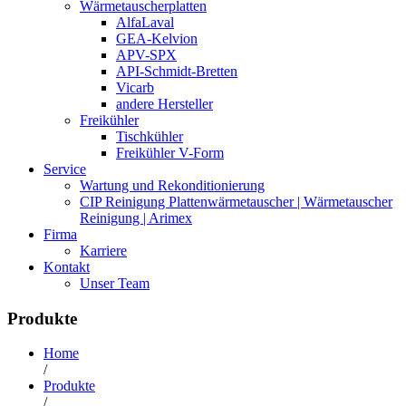
Wärmetauscherplatten
AlfaLaval
GEA-Kelvion
APV-SPX
API-Schmidt-Bretten
Vicarb
andere Hersteller
Freikühler
Tischkühler
Freikühler V-Form
Service
Wartung und Rekonditionierung
CIP Reinigung Plattenwärmetauscher | Wärmetauscher
Reinigung | Arimex
Firma
Karriere
Kontakt
Unser Team
Produkte
Home
/
Produkte
/