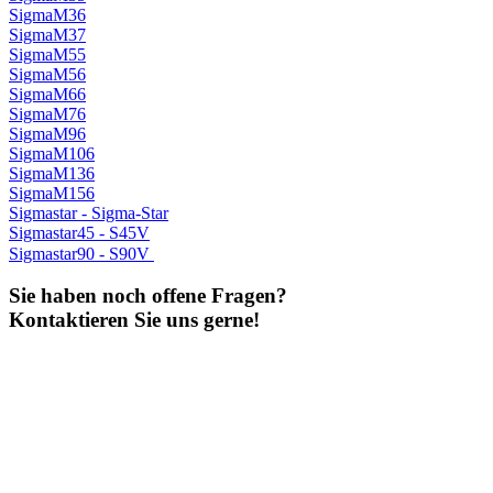
SigmaM36
SigmaM37
SigmaM55
SigmaM56
SigmaM66
SigmaM76
SigmaM96
SigmaM106
SigmaM136
SigmaM156
Sigmastar - Sigma-Star
Sigmastar45 - S45V
Sigmastar90 - S90V
Sie haben noch offene Fragen?
Kontaktieren Sie uns gerne!