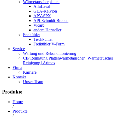
Wärmetauscherplatten
AlfaLaval
GEA-Kelvion
APV-SPX
API-Schmidt-Bretten
Vicarb
andere Hersteller
Freikühler
Tischkühler
Freikühler V-Form
Service
Wartung und Rekonditionierung
CIP Reinigung Plattenwärmetauscher | Wärmetauscher
Reinigung | Arimex
Firma
Karriere
Kontakt
Unser Team
Produkte
Home
/
Produkte
/