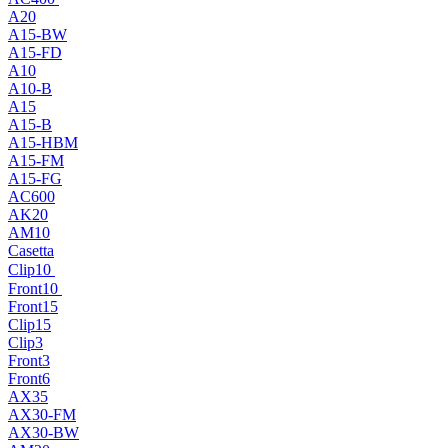
A20
A15-BW
A15-FD
A10
A10-B
A15
A15-B
A15-HBM
A15-FM
A15-FG
AC600
AK20
AM10
Casetta
Clip10
Front10
Front15
Clip15
Clip3
Front3
Front6
AX35
AX30-FM
AX30-BW