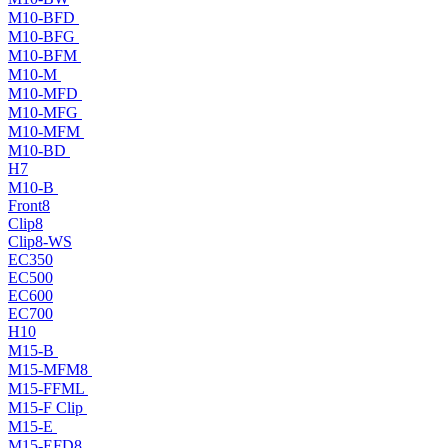
M10-BFD
M10-BFG
M10-BFM
M10-M
M10-MFD
M10-MFG
M10-MFM
M10-BD
H7
M10-B
Front8
Clip8
Clip8-WS
EC350
EC500
EC600
EC700
H10
M15-B
M15-MFM8
M15-FFML
M15-F Clip
M15-E
M15-EFD8