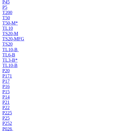
P45
P5
T200
T50
T50-M*
TL10
TS20-M
TS20-MFG
TS20
TL10-B
TL6-B
TL3-B*
TL10-B
P20
P171
P17
P16
P15
P14
P21
P22
P225
P25
P252
P026