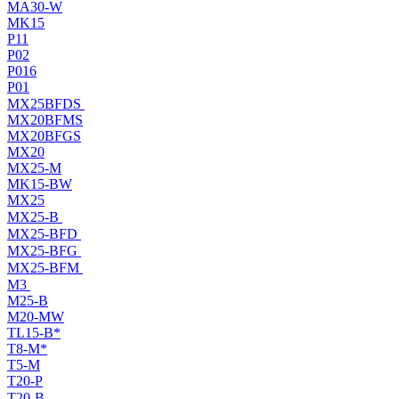
MA30-W
MK15
P11
P02
P016
P01
MX25BFDS
MX20BFMS
MX20BFGS
MX20
MX25-M
MK15-BW
MX25
MX25-B
MX25-BFD
MX25-BFG
MX25-BFM
M3
M25-B
M20-MW
TL15-B*
T8-M*
T5-M
T20-P
T20-B