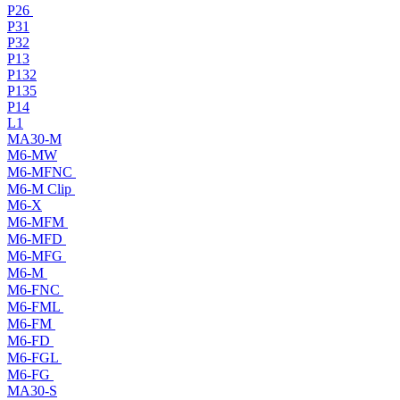
P26
P31
P32
P13
P132
P135
P14
L1
MA30-M
M6-MW
M6-MFNC
M6-M Clip
M6-X
M6-MFM
M6-MFD
M6-MFG
M6-M
M6-FNC
M6-FML
M6-FM
M6-FD
M6-FGL
M6-FG
MA30-S