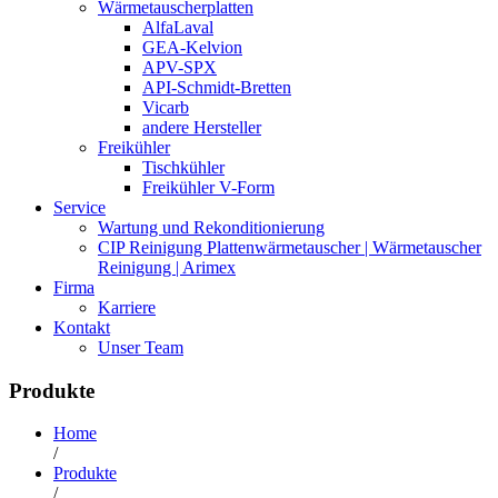
Wärmetauscherplatten
AlfaLaval
GEA-Kelvion
APV-SPX
API-Schmidt-Bretten
Vicarb
andere Hersteller
Freikühler
Tischkühler
Freikühler V-Form
Service
Wartung und Rekonditionierung
CIP Reinigung Plattenwärmetauscher | Wärmetauscher
Reinigung | Arimex
Firma
Karriere
Kontakt
Unser Team
Produkte
Home
/
Produkte
/