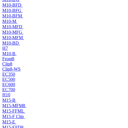
M10-BFD
M10-BFG
M10-BFM
M10-M
M10-MFD
M10-MFG
M10-MFM
M10-BD
H7
M10-B
Front8
Clip8
Clip8-WS
EC350
EC500
EC600
EC700
H10
M15-B
M15-MFM8
M15-FFML
M15-F Clip
M15-E
M15-EFD8