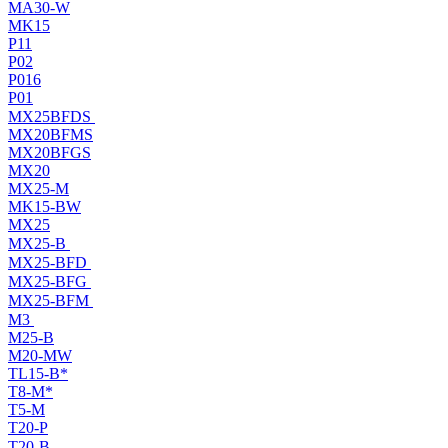
MA30-W
MK15
P11
P02
P016
P01
MX25BFDS
MX20BFMS
MX20BFGS
MX20
MX25-M
MK15-BW
MX25
MX25-B
MX25-BFD
MX25-BFG
MX25-BFM
M3
M25-B
M20-MW
TL15-B*
T8-M*
T5-M
T20-P
T20-B