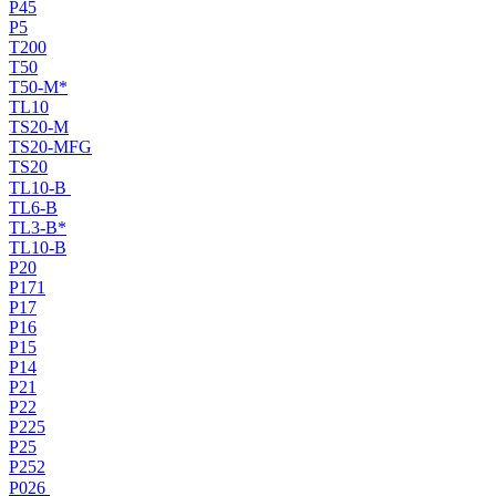
P45
P5
T200
T50
T50-M*
TL10
TS20-M
TS20-MFG
TS20
TL10-B
TL6-B
TL3-B*
TL10-B
P20
P171
P17
P16
P15
P14
P21
P22
P225
P25
P252
P026