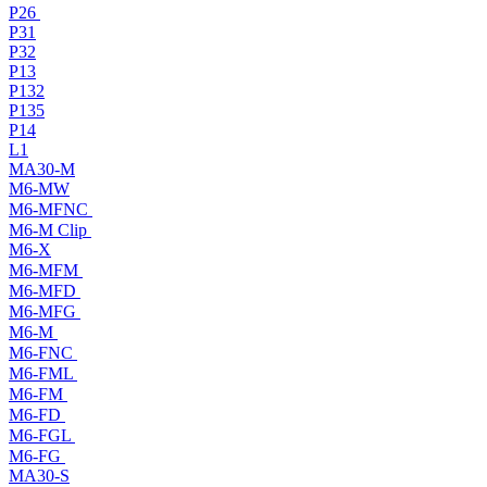
P26
P31
P32
P13
P132
P135
P14
L1
MA30-M
M6-MW
M6-MFNC
M6-M Clip
M6-X
M6-MFM
M6-MFD
M6-MFG
M6-M
M6-FNC
M6-FML
M6-FM
M6-FD
M6-FGL
M6-FG
MA30-S