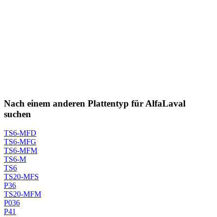
Nach einem anderen Plattentyp für AlfaLaval
suchen
TS6-MFD
TS6-MFG
TS6-MFM
TS6-M
TS6
TS20-MFS
P36
TS20-MFM
P036
P41