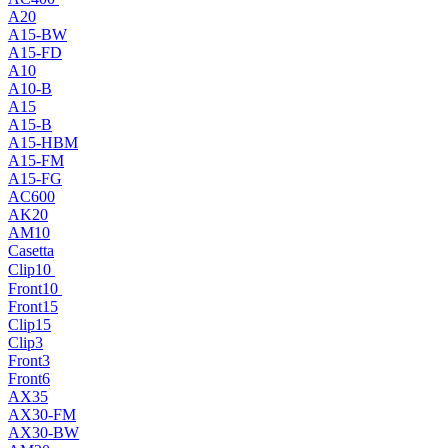
A20
A15-BW
A15-FD
A10
A10-B
A15
A15-B
A15-HBM
A15-FM
A15-FG
AC600
AK20
AM10
Casetta
Clip10
Front10
Front15
Clip15
Clip3
Front3
Front6
AX35
AX30-FM
AX30-BW