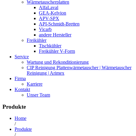
Wärmetauscherplatten
AlfaLaval
GEA-Kelvion
APV-SPX
API-Schmidt-Bretten
Vicarb
andere Hersteller
Freikühler
Tischkühler
Freikühler V-Form
Service
Wartung und Rekonditionierung
CIP Reinigung Plattenwärmetauscher | Wärmetauscher
Reinigung | Arimex
Firma
Karriere
Kontakt
Unser Team
Produkte
Home
/
Produkte
/