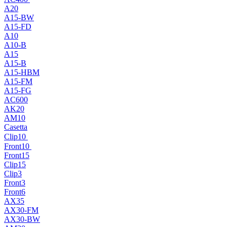
A20
A15-BW
A15-FD
A10
A10-B
A15
A15-B
A15-HBM
A15-FM
A15-FG
AC600
AK20
AM10
Casetta
Clip10
Front10
Front15
Clip15
Clip3
Front3
Front6
AX35
AX30-FM
AX30-BW