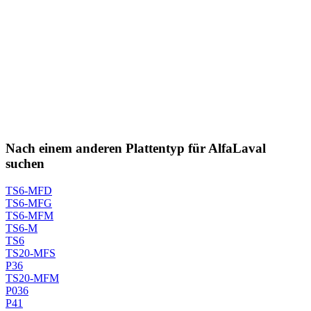
Nach einem anderen Plattentyp für AlfaLaval
suchen
TS6-MFD
TS6-MFG
TS6-MFM
TS6-M
TS6
TS20-MFS
P36
TS20-MFM
P036
P41