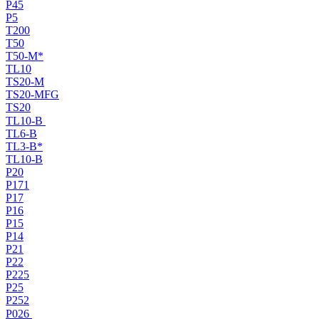
P45
P5
T200
T50
T50-M*
TL10
TS20-M
TS20-MFG
TS20
TL10-B
TL6-B
TL3-B*
TL10-B
P20
P171
P17
P16
P15
P14
P21
P22
P225
P25
P252
P026