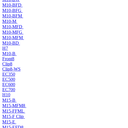
M10-BFD
M10-BFG
M10-BFM
M10-M
M10-MFD
M10-MFG
M10-MFM
M10-BD
H7
M10-B
Front8
Clip8
Clip8-WS
EC350
EC500
EC600
EC700
H10
M15-B
M15-MFM8
M15-FFML
M15-F Clip
M15-E
M15-EFD8