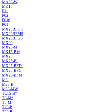
MA30-W
MK15
P11
P02
P016
P01
MX25BFDS
MX20BFMS
MX20BFGS
MX20
MX25-M
MK15-BW
MX25
MX25-B
MX25-BFD
MX25-BFG
MX25-BFM
M3
M25-B
M20-MW
TL15-B*
T8-M*
T5-M
T20-P
T20-B