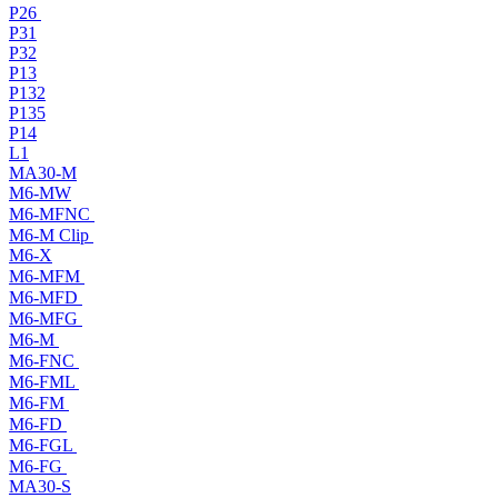
P26
P31
P32
P13
P132
P135
P14
L1
MA30-M
M6-MW
M6-MFNC
M6-M Clip
M6-X
M6-MFM
M6-MFD
M6-MFG
M6-M
M6-FNC
M6-FML
M6-FM
M6-FD
M6-FGL
M6-FG
MA30-S