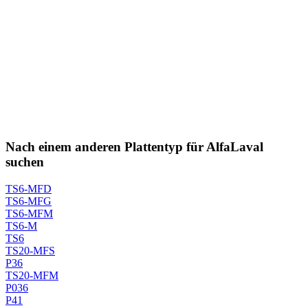
Nach einem anderen Plattentyp für AlfaLaval
suchen
TS6-MFD
TS6-MFG
TS6-MFM
TS6-M
TS6
TS20-MFS
P36
TS20-MFM
P036
P41