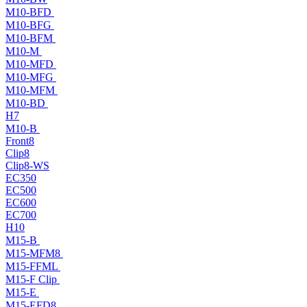
M10-BFD
M10-BFG
M10-BFM
M10-M
M10-MFD
M10-MFG
M10-MFM
M10-BD
H7
M10-B
Front8
Clip8
Clip8-WS
EC350
EC500
EC600
EC700
H10
M15-B
M15-MFM8
M15-FFML
M15-F Clip
M15-E
M15-EFD8