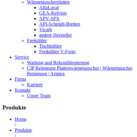
Wärmetauscherplatten
AlfaLaval
GEA-Kelvion
APV-SPX
API-Schmidt-Bretten
Vicarb
andere Hersteller
Freikühler
Tischkühler
Freikühler V-Form
Service
Wartung und Rekonditionierung
CIP Reinigung Plattenwärmetauscher | Wärmetauscher
Reinigung | Arimex
Firma
Karriere
Kontakt
Unser Team
Produkte
Home
/
Produkte
/