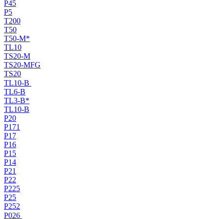
P45
P5
T200
T50
T50-M*
TL10
TS20-M
TS20-MFG
TS20
TL10-B
TL6-B
TL3-B*
TL10-B
P20
P171
P17
P16
P15
P14
P21
P22
P225
P25
P252
P026