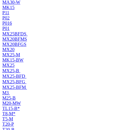
MA30-W
MK15
P11
P02
P016
P01
MX25BFDS
MX20BFMS
MX20BFGS
MX20
MX25-M
MK15-BW
MX25
MX25-B
MX25-BFD
MX25-BFG
MX25-BFM
M3
M25-B
M20-MW
TL15-B*
T8-M*
T5-M
T20-P
T20-B