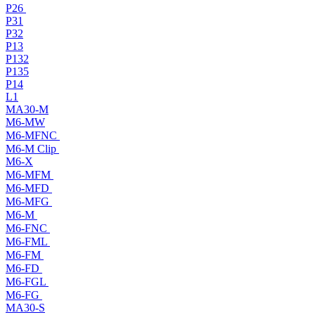
P26
P31
P32
P13
P132
P135
P14
L1
MA30-M
M6-MW
M6-MFNC
M6-M Clip
M6-X
M6-MFM
M6-MFD
M6-MFG
M6-M
M6-FNC
M6-FML
M6-FM
M6-FD
M6-FGL
M6-FG
MA30-S