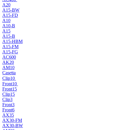
A20
A15-BW
A15-FD
A10
A10-B
A15
A15-B
A15-HBM
A15-FM
A15-FG
AC600
AK20
AM10
Casetta
Clip10
Front10
Front15
Clip15
Clip3
Front3
Front6
AX35
AX30-FM
AX30-BW