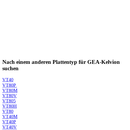
Nach einem anderen Plattentyp für GEA-Kelvion
suchen
VT40
VT80P
VT80M
VT80V
VT805
VT80H
VT80
VT40M
VT40P
VT40V