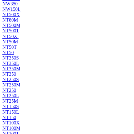
NW350
NW150L
NT500X
NT80M
NT500M
NT500T
NT50X
NT50M
NT50T
NT50
NT350S
NT350L
NT350M
NT350
NT250S
NT250M
NT250
NT250L
NT25M
NT150S
NT150L
NT150
NT100X
NT100M
NT100T