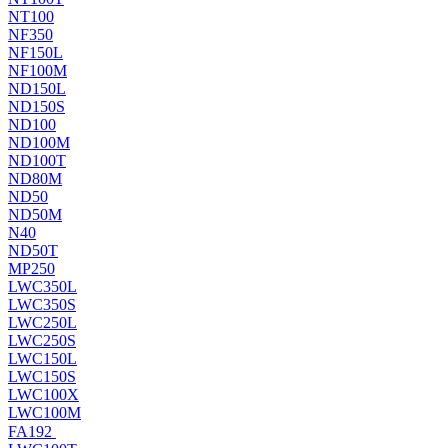
NT100
NF350
NF150L
NF100M
ND150L
ND150S
ND100
ND100M
ND100T
ND80M
ND50
ND50M
N40
ND50T
MP250
LWC350L
LWC350S
LWC250L
LWC250S
LWC150L
LWC150S
LWC100X
LWC100M
FA192