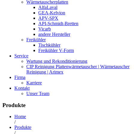
Wärmetauscherplatten
AlfaLaval
GEA-Kelvion
APV-SPX
API-Schmidt-Bretten
Vicarb
andere Hersteller
Freikühler
Tischkühler
Freikühler V-Form
Service
Wartung und Rekonditionierung
CIP Reinigung Plattenwärmetauscher | Wärmetauscher
Reinigung | Arimex
Firma
Karriere
Kontakt
Unser Team
Produkte
Home
/
Produkte
/