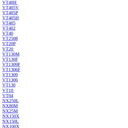
VT40H
VT405V
VT405P
VT405H
VT405
VT402
VT40
VT2508
VT20P
VT20
VT130M
VT130F
VT1309F
VT1306F
VT1309
VT1306
VT130
VT10
VT04
NX250L
NX80M
NX25M
NX150X
NX150L
NX100X