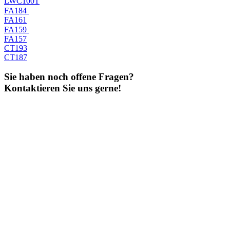
LWC100T
FA184
FA161
FA159
FA157
CT193
CT187
Sie haben noch offene Fragen?
Kontaktieren Sie uns gerne!