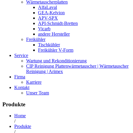
Wärmetauscherplatten
AlfaLaval
GEA-Kelvion
APV-SPX
API-Schmidt-Bretten
Vicarb
andere Hersteller
Freikühler
Tischkühler
Freikühler V-Form
Service
Wartung und Rekonditionierung
CIP Reinigung Plattenwärmetauscher | Wärmetauscher
Reinigung | Arimex
Firma
Karriere
Kontakt
Unser Team
Produkte
Home
/
Produkte
/