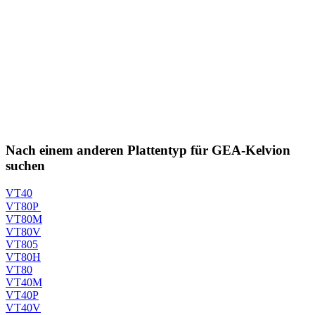
Nach einem anderen Plattentyp für GEA-Kelvion
suchen
VT40
VT80P
VT80M
VT80V
VT805
VT80H
VT80
VT40M
VT40P
VT40V