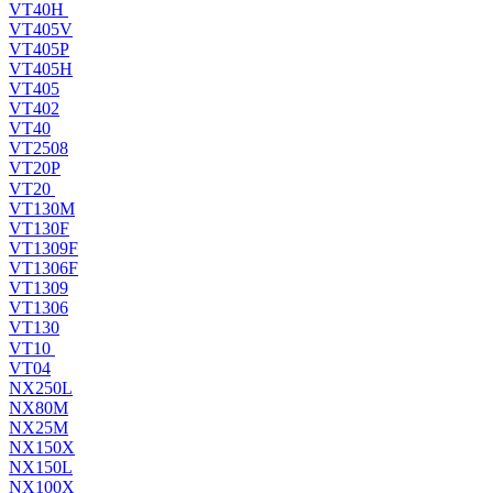
VT40H
VT405V
VT405P
VT405H
VT405
VT402
VT40
VT2508
VT20P
VT20
VT130M
VT130F
VT1309F
VT1306F
VT1309
VT1306
VT130
VT10
VT04
NX250L
NX80M
NX25M
NX150X
NX150L
NX100X