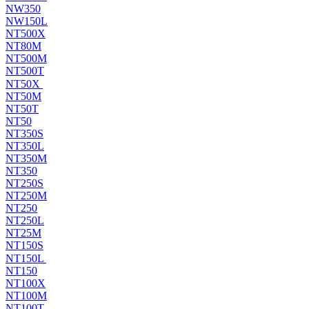
NW350
NW150L
NT500X
NT80M
NT500M
NT500T
NT50X
NT50M
NT50T
NT50
NT350S
NT350L
NT350M
NT350
NT250S
NT250M
NT250
NT250L
NT25M
NT150S
NT150L
NT150
NT100X
NT100M
NT100T