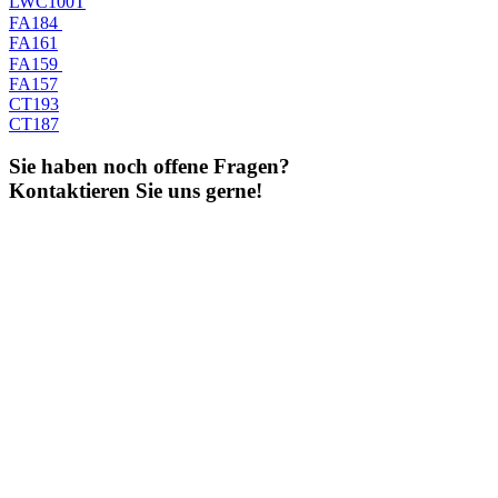
LWC100T
FA184
FA161
FA159
FA157
CT193
CT187
Sie haben noch offene Fragen?
Kontaktieren Sie uns gerne!