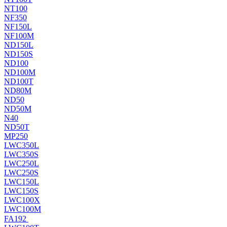
NT100
NF350
NF150L
NF100M
ND150L
ND150S
ND100
ND100M
ND100T
ND80M
ND50
ND50M
N40
ND50T
MP250
LWC350L
LWC350S
LWC250L
LWC250S
LWC150L
LWC150S
LWC100X
LWC100M
FA192