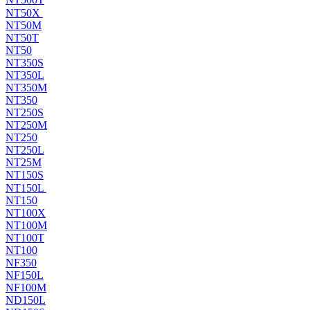
NT50X
NT50M
NT50T
NT50
NT350S
NT350L
NT350M
NT350
NT250S
NT250M
NT250
NT250L
NT25M
NT150S
NT150L
NT150
NT100X
NT100M
NT100T
NT100
NF350
NF150L
NF100M
ND150L