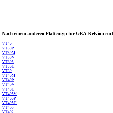
Nach einem anderen Plattentyp für GEA-Kelvion suc
VT40
VT80P
VT80M
VT80V
VT805
VT80H
VT80
VT40M
VT40P
VT40V
VT40H
VT405V
VT405P
VT405H
VT405
VT402