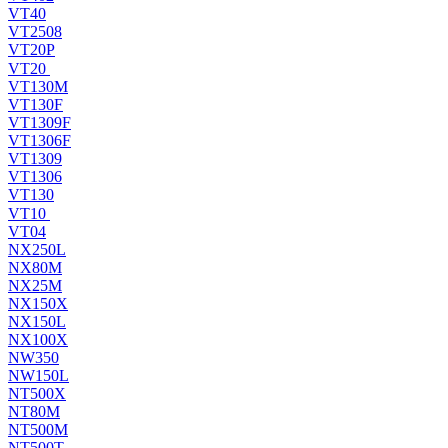
VT40
VT2508
VT20P
VT20
VT130M
VT130F
VT1309F
VT1306F
VT1309
VT1306
VT130
VT10
VT04
NX250L
NX80M
NX25M
NX150X
NX150L
NX100X
NW350
NW150L
NT500X
NT80M
NT500M
NT500T