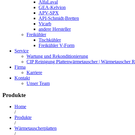
AlfaLaval
GEA-Kelvion
APV-SPX
API-Schmidt-Bretten
Vicarb
andere Hersteller
Freikühler
Tischkühler
Freikühler V-Form
Service
Wartung und Rekonditionierung
CIP Reinigung Plattenwärmetauscher | Wärmetauscher R
Firma
Karriere
Kontakt
Unser Team
Produkte
Home
/
Produkte
/
Wärmetauscherplatten
/