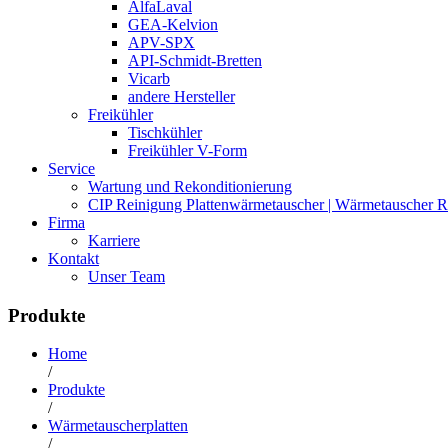
AlfaLaval
GEA-Kelvion
APV-SPX
API-Schmidt-Bretten
Vicarb
andere Hersteller
Freikühler
Tischkühler
Freikühler V-Form
Service
Wartung und Rekonditionierung
CIP Reinigung Plattenwärmetauscher | Wärmetauscher R
Firma
Karriere
Kontakt
Unser Team
Produkte
Home
/
Produkte
/
Wärmetauscherplatten
/