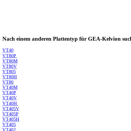
Nach einem anderen Plattentyp für GEA-Kelvion suc
VT40
VT80P
VT80M
VT80V
VT805
VT80H
VT80
VT40M
VT40P
VT40V
VT40H
VT405V
VT405P
VT405H
VT405
VT402