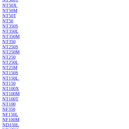
NT50X
NT50M
NT50T
NT50
NT350S
NT350L
NT350M
NT350
NT250S
NT250M
NT250
NT250L
NT25M
NT150S
NT150L
NT150
NT100X
NT100M
NT100T
NT100
NF350
NF150L
NF100M
ND150L