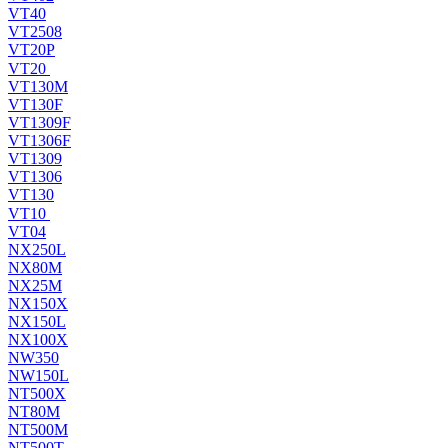
VT40
VT2508
VT20P
VT20
VT130M
VT130F
VT1309F
VT1306F
VT1309
VT1306
VT130
VT10
VT04
NX250L
NX80M
NX25M
NX150X
NX150L
NX100X
NW350
NW150L
NT500X
NT80M
NT500M
NT500T