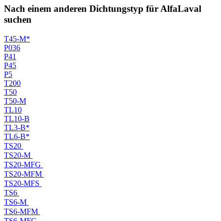
Nach einem anderen Dichtungstyp für AlfaLaval
suchen
T45-M*
P036
P41
P45
P5
T200
T50
T50-M
TL10
TL10-B
TL3-B*
TL6-B*
TS20
TS20-M
TS20-MFG
TS20-MFM
TS20-MFS
TS6
TS6-M
TS6-MFM
TS6-MFG