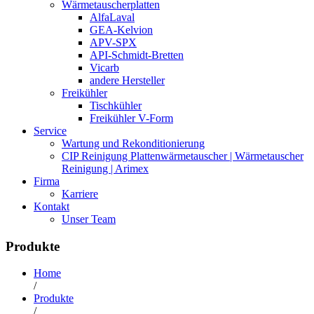
Wärmetauscherplatten
AlfaLaval
GEA-Kelvion
APV-SPX
API-Schmidt-Bretten
Vicarb
andere Hersteller
Freikühler
Tischkühler
Freikühler V-Form
Service
Wartung und Rekonditionierung
CIP Reinigung Plattenwärmetauscher | Wärmetauscher
Reinigung | Arimex
Firma
Karriere
Kontakt
Unser Team
Produkte
Home
/
Produkte
/