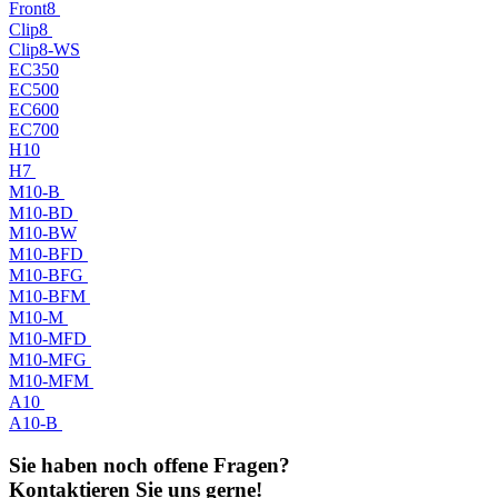
Front8
Clip8
Clip8-WS
EC350
EC500
EC600
EC700
H10
H7
M10-B
M10-BD
M10-BW
M10-BFD
M10-BFG
M10-BFM
M10-M
M10-MFD
M10-MFG
M10-MFM
A10
A10-B
Sie haben noch offene Fragen?
Kontaktieren Sie uns gerne!