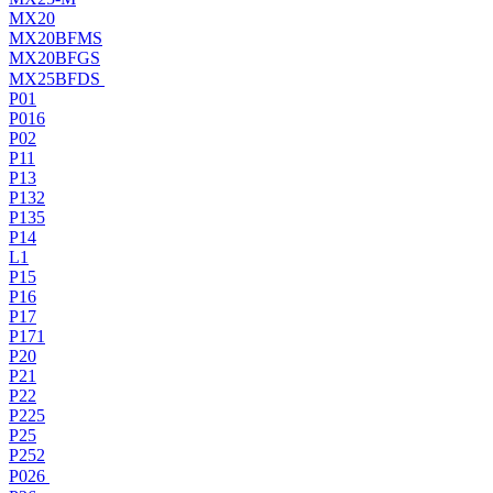
MX20
MX20BFMS
MX20BFGS
MX25BFDS
P01
P016
P02
P11
P13
P132
P135
P14
L1
P15
P16
P17
P171
P20
P21
P22
P225
P25
P252
P026