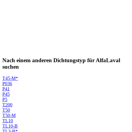
Nach einem anderen Dichtungstyp für AlfaLaval
suchen
T45-M*
P036
P41
P45
P5
T200
T50
T50-M
TL10
TL10-B
TL3-B*