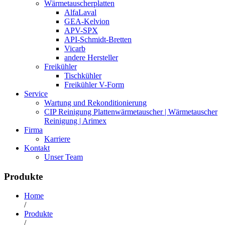
Wärmetauscherplatten
AlfaLaval
GEA-Kelvion
APV-SPX
API-Schmidt-Bretten
Vicarb
andere Hersteller
Freikühler
Tischkühler
Freikühler V-Form
Service
Wartung und Rekonditionierung
CIP Reinigung Plattenwärmetauscher | Wärmetauscher
Reinigung | Arimex
Firma
Karriere
Kontakt
Unser Team
Produkte
Home
/
Produkte
/