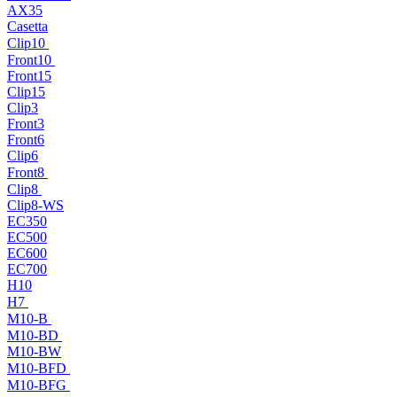
AX35
Casetta
Clip10
Front10
Front15
Clip15
Clip3
Front3
Front6
Clip6
Front8
Clip8
Clip8-WS
EC350
EC500
EC600
EC700
H10
H7
M10-B
M10-BD
M10-BW
M10-BFD
M10-BFG