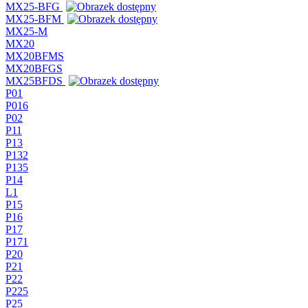
MX25-BFG
MX25-BFM
MX25-M
MX20
MX20BFMS
MX20BFGS
MX25BFDS
P01
P016
P02
P11
P13
P132
P135
P14
L1
P15
P16
P17
P171
P20
P21
P22
P225
P25