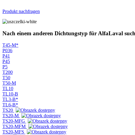
Produkt nachfragen
Nach einem anderen Dichtungstyp für AlfaLaval suc
T45-M*
P036
P41
P45
P5
T200
T50
T50-M
TL10
TL10-B
TL3-B*
TL6-B*
TS20
TS20-M
TS20-MFG
TS20-MFM
TS20-MFS