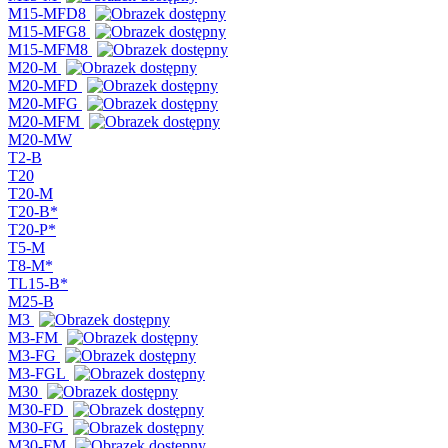
M15-MFD8
M15-MFG8
M15-MFM8
M20-M
M20-MFD
M20-MFG
M20-MFM
M20-MW
T2-B
T20
T20-M
T20-B*
T20-P*
T5-M
T8-M*
TL15-B*
M25-B
M3
M3-FM
M3-FG
M3-FGL
M30
M30-FD
M30-FG
M30-FM