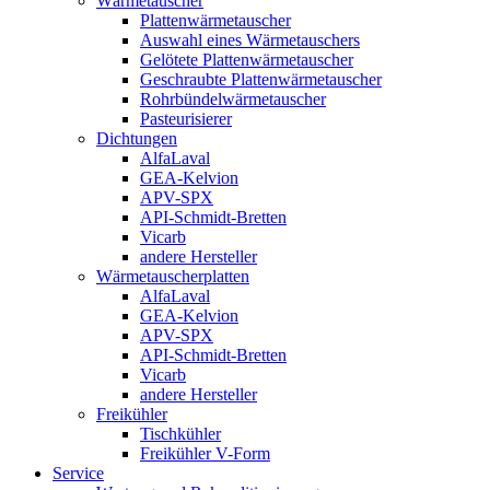
Wärmetauscher
Plattenwärmetauscher
Auswahl eines Wärmetauschers
Gelötete Plattenwärmetauscher
Geschraubte Plattenwärmetauscher
Rohrbündelwärmetauscher
Pasteurisierer
Dichtungen
AlfaLaval
GEA-Kelvion
APV-SPX
API-Schmidt-Bretten
Vicarb
andere Hersteller
Wärmetauscherplatten
AlfaLaval
GEA-Kelvion
APV-SPX
API-Schmidt-Bretten
Vicarb
andere Hersteller
Freikühler
Tischkühler
Freikühler V-Form
Service