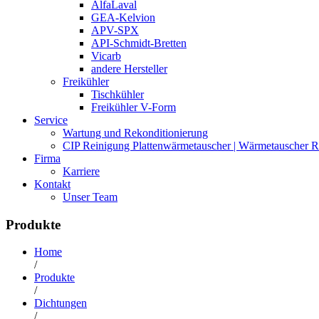
AlfaLaval
GEA-Kelvion
APV-SPX
API-Schmidt-Bretten
Vicarb
andere Hersteller
Freikühler
Tischkühler
Freikühler V-Form
Service
Wartung und Rekonditionierung
CIP Reinigung Plattenwärmetauscher | Wärmetauscher R
Firma
Karriere
Kontakt
Unser Team
Produkte
Home
/
Produkte
/
Dichtungen
/