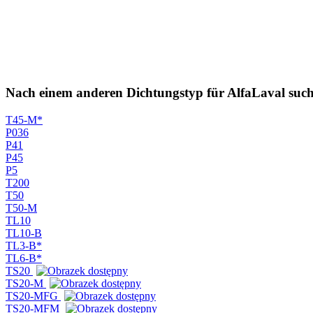
Nach einem anderen Dichtungstyp für AlfaLaval suc
T45-M*
P036
P41
P45
P5
T200
T50
T50-M
TL10
TL10-B
TL3-B*
TL6-B*
TS20
TS20-M
TS20-MFG
TS20-MFM