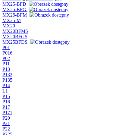
MX25-BFD
MX25-BFG
MX25-BFM
MX25-M
MX20
MX20BFMS
MX20BFGS
MX25BFDS
P01
P016
P02
P11
P13
P132
P135
P14
L1
P15
P16
P17
P171
P20
P21
P22
P225