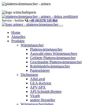
Service - hotline
+49 (0)3378 519 864
Home
Aktuelles
Produkte
Wärmetauscher
Plattenwärmetauscher
Auswahl eines Wärmetauschers
Gelötete Plattenwärmetauscher
Geschraubte Plattenwärmetauscher
Rohrbündelwärmetauscher
Pasteurisierer
Dichtungen
AlfaLaval
GEA-Kelvion
APV-SPX
API-Schmidt-Bretten
Vicarb
andere Hersteller
Wärmetauscherplatten