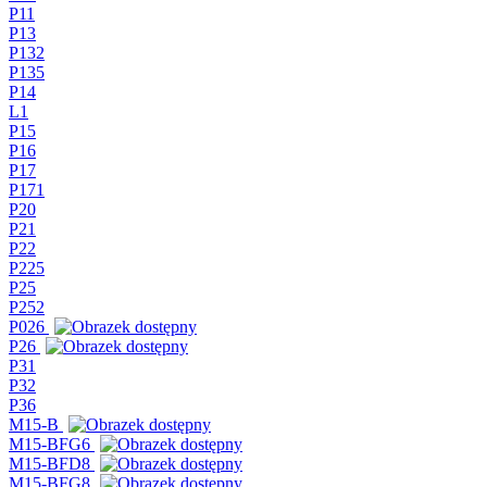
P11
P13
P132
P135
P14
L1
P15
P16
P17
P171
P20
P21
P22
P225
P25
P252
P026
P26
P31
P32
P36
M15-B
M15-BFG6
M15-BFD8
M15-BFG8