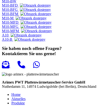
M10-BW
M10-BFD
M10-BFG
M10-BFM
M10-M
M10-MFD
M10-MFG
M10-MFM
A10
A10-B
Sie haben noch offene Fragen?
Kontaktieren Sie uns gerne!
Arimex PWT Plattenwärmetauscher-Service GmbH
Nuthedamm 11, 14974 Ludwigsfelde (bei Berlin), Deutschland
Home
Aktuelles
Produkte