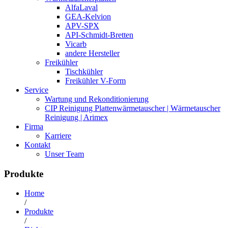
AlfaLaval
GEA-Kelvion
APV-SPX
API-Schmidt-Bretten
Vicarb
andere Hersteller
Freikühler
Tischkühler
Freikühler V-Form
Service
Wartung und Rekonditionierung
CIP Reinigung Plattenwärmetauscher | Wärmetauscher
Reinigung | Arimex
Firma
Karriere
Kontakt
Unser Team
Produkte
Home
/
Produkte
/