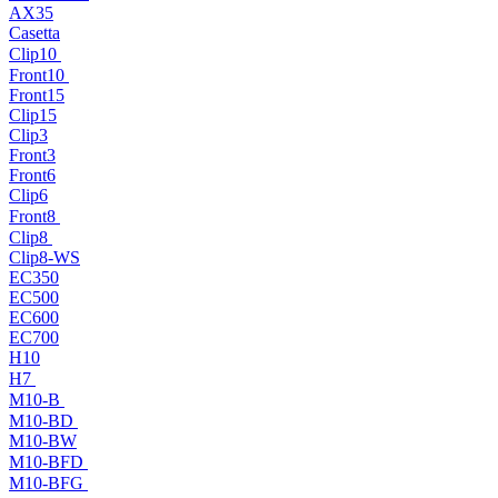
AX35
Casetta
Clip10
Front10
Front15
Clip15
Clip3
Front3
Front6
Clip6
Front8
Clip8
Clip8-WS
EC350
EC500
EC600
EC700
H10
H7
M10-B
M10-BD
M10-BW
M10-BFD
M10-BFG