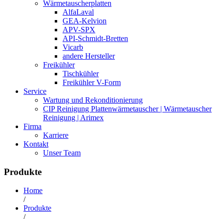
Wärmetauscherplatten
AlfaLaval
GEA-Kelvion
APV-SPX
API-Schmidt-Bretten
Vicarb
andere Hersteller
Freikühler
Tischkühler
Freikühler V-Form
Service
Wartung und Rekonditionierung
CIP Reinigung Plattenwärmetauscher | Wärmetauscher
Reinigung | Arimex
Firma
Karriere
Kontakt
Unser Team
Produkte
Home
/
Produkte
/