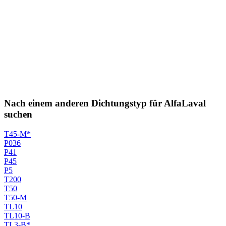
Nach einem anderen Dichtungstyp für AlfaLaval
suchen
T45-M*
P036
P41
P45
P5
T200
T50
T50-M
TL10
TL10-B
TL3-B*