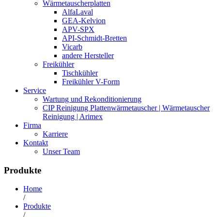
Wärmetauscherplatten
AlfaLaval
GEA-Kelvion
APV-SPX
API-Schmidt-Bretten
Vicarb
andere Hersteller
Freikühler
Tischkühler
Freikühler V-Form
Service
Wartung und Rekonditionierung
CIP Reinigung Plattenwärmetauscher | Wärmetauscher
Reinigung | Arimex
Firma
Karriere
Kontakt
Unser Team
Produkte
Home
/
Produkte
/