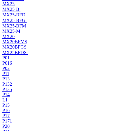
MX25
MX25-B
MX25-BFD
MX25-BFG
MX25-BFM
MX25-M
MX20
MX20BFMS
MX20BFGS
MX25BFDS
P01
P016
P02
P11
P13
P132
P135
P14
L1
P15
P16
P17
P171
P20