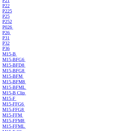
P21
P22
P225
P25
P252
P026
P26
P31
P32
P36
M15-B
M15-BFG6
M15-BFD8
M15-BFG8
M15-BFM
M15-BFM8
M15-BFML
M15-B Clip
M15-F
M15-FFG6
M15-FFG8
M15-FFM
M15-FFM8
M15-FFML