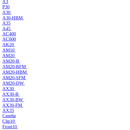
A3
P30
A30
A30-HBM
A35
A45
AC400
AC600
AK20
AM10
AM20
AM20-B
AM20-BFM
AM20-HBM
AM20-SFM
AM20-DW
AX30
AX30-B
AX30-BW
AX30-FM
AX35
Casetta
Clip10
Front10