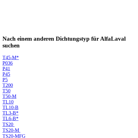
Nach einem anderen Dichtungstyp für AlfaLaval
suchen
T45-M*
P036
P41
P45
P5
T200
T50
T50-M
TL10
TL10-B
TL3-B*
TL6-B*
TS20
TS20-M
TS20-MFG