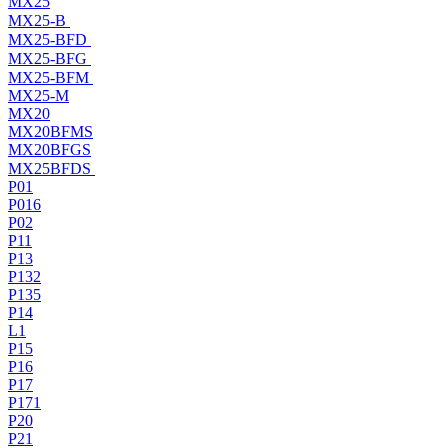
MX25
MX25-B
MX25-BFD
MX25-BFG
MX25-BFM
MX25-M
MX20
MX20BFMS
MX20BFGS
MX25BFDS
P01
P016
P02
P11
P13
P132
P135
P14
L1
P15
P16
P17
P171
P20
P21