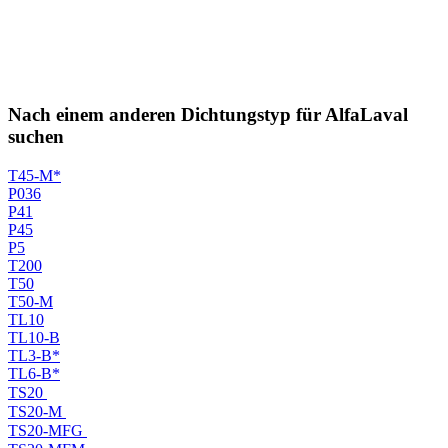
Nach einem anderen Dichtungstyp für AlfaLaval
suchen
T45-M*
P036
P41
P45
P5
T200
T50
T50-M
TL10
TL10-B
TL3-B*
TL6-B*
TS20
TS20-M
TS20-MFG