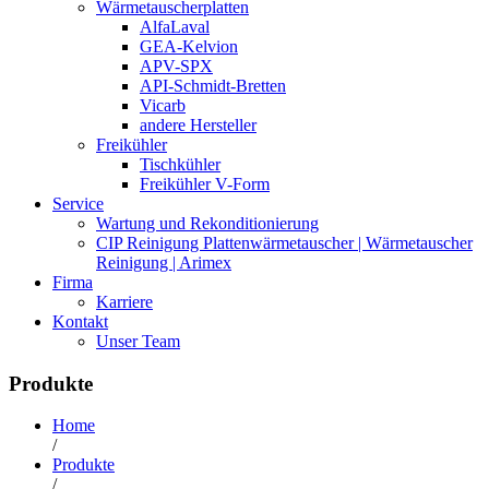
Wärmetauscherplatten
AlfaLaval
GEA-Kelvion
APV-SPX
API-Schmidt-Bretten
Vicarb
andere Hersteller
Freikühler
Tischkühler
Freikühler V-Form
Service
Wartung und Rekonditionierung
CIP Reinigung Plattenwärmetauscher | Wärmetauscher
Reinigung | Arimex
Firma
Karriere
Kontakt
Unser Team
Produkte
Home
/
Produkte
/