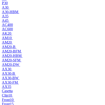
P30
A30
A30-HBM
A35
A45
AC400
AC600
AK20
AM10
AM20
AM20-B
AM20-BFM
AM20-HBM
AM20-SFM
AM20-DW
AX30
AX30-B
AX30-BW
AX30-FM
AX35
Casetta
Clip10
Front10
Front15