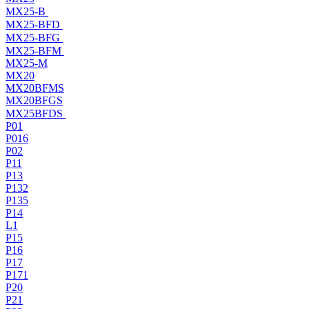
MX25-B
MX25-BFD
MX25-BFG
MX25-BFM
MX25-M
MX20
MX20BFMS
MX20BFGS
MX25BFDS
P01
P016
P02
P11
P13
P132
P135
P14
L1
P15
P16
P17
P171
P20
P21