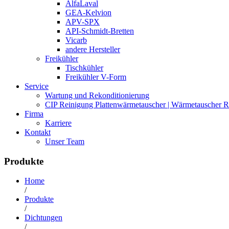
AlfaLaval
GEA-Kelvion
APV-SPX
API-Schmidt-Bretten
Vicarb
andere Hersteller
Freikühler
Tischkühler
Freikühler V-Form
Service
Wartung und Rekonditionierung
CIP Reinigung Plattenwärmetauscher | Wärmetauscher R
Firma
Karriere
Kontakt
Unser Team
Produkte
Home
/
Produkte
/
Dichtungen
/