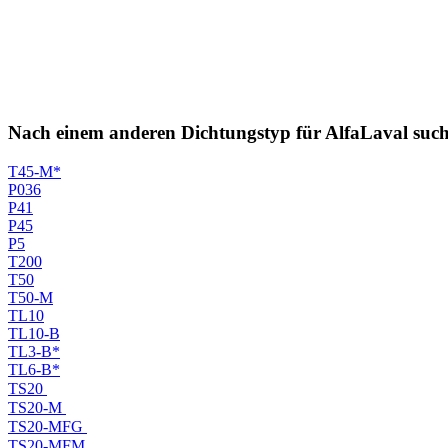
Nach einem anderen Dichtungstyp für AlfaLaval suc
T45-M*
P036
P41
P45
P5
T200
T50
T50-M
TL10
TL10-B
TL3-B*
TL6-B*
TS20
TS20-M
TS20-MFG
TS20-MFM