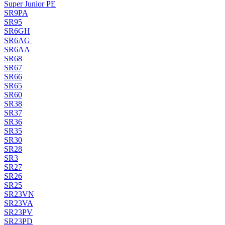
Super Junior PE
SR9PA
SR95
SR6GH
SR6AG
SR6AA
SR68
SR67
SR66
SR65
SR60
SR38
SR37
SR36
SR35
SR30
SR28
SR3
SR27
SR26
SR25
SR23VN
SR23VA
SR23PV
SR23PD