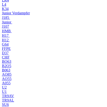
LR4
L4
K34
Junior Verdampfer
J185
Junior
J107
HMB
H17
H12
G64
FFPE
D37
CHF
BO63
B2O5
B063
AO85
AO55
A055
U2
U1
TR9AV
TR9AL
SU6