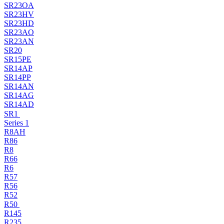
SR23OA
SR23HV
SR23HD
SR23AO
SR23AN
SR20
SR15PE
SR14AP
SR14PP
SR14AN
SR14AG
SR14AD
SR1
Series 1
R8AH
R86
R8
R66
R6
R57
R56
R52
R50
R145
R235