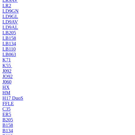
LR9AV
LR2
LD9GN
LD9GL
LD9AV
LD9AL
LB205
LB158
LB134
LB110
LB063
K71
K55
J092
JO92
J060
HX
HM
H17 DuoS
FFLE
C35
ER5
B205
B158
B134