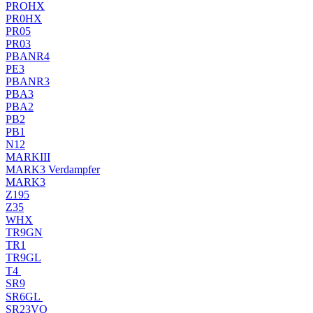
PROHX
PR0HX
PR05
PR03
PBANR4
PE3
PBANR3
PBA3
PBA2
PB2
PB1
N12
MARKIII
MARK3 Verdampfer
MARK3
Z195
Z35
WHX
TR9GN
TR1
TR9GL
T4
SR9
SR6GL
SR23VO