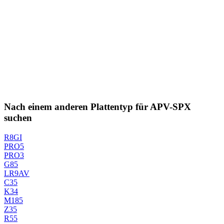
Nach einem anderen Plattentyp für APV-SPX
suchen
R8GI
PRO5
PRO3
G85
LR9AV
C35
K34
M185
Z35
R55