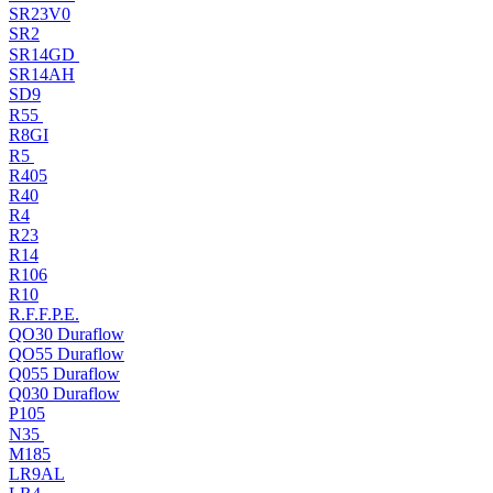
SR23V0
SR2
SR14GD
SR14AH
SD9
R55
R8GI
R5
R405
R40
R4
R23
R14
R106
R10
R.F.F.P.E.
QO30 Duraflow
QO55 Duraflow
Q055 Duraflow
Q030 Duraflow
P105
N35
M185
LR9AL