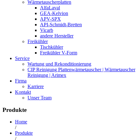
Wärmetauscherplatten
AlfaLaval
GEA-Kelvion
APV-SPX
API-Schmidt-Bretten
Vicarb
andere Hersteller
Freikühler
Tischkühler
Freikühler V-Form
Service
Wartung und Rekonditionierung
CIP Reinigung Plattenwärmetauscher | Wärmetauscher
Reinigung | Arimex
Firma
Karriere
Kontakt
Unser Team
Produkte
Home
/
Produkte
/