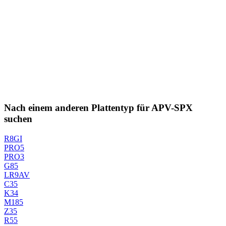
Nach einem anderen Plattentyp für APV-SPX
suchen
R8GI
PRO5
PRO3
G85
LR9AV
C35
K34
M185
Z35
R55