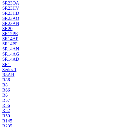
SR23OA
SR23HV
SR23HD
SR23AO
SR23AN
SR20
SR15PE
SR14AP
SR14PP
SR14AN
SR14AG
SR14AD
SR1
Series 1
R8AH
R86
R8
R66
R6
R57
R56
R52
R50
R145
R235