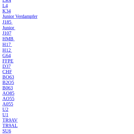
LR4
L4
K34
Junior Verdampfer
J185
Junior
J107
HMB
H17
H12
G64
FFPE
D37
CHF
BO63
B2O5
B063
AO85
AO55
A055
U2
U1
TR9AV
TR9AL
SU6