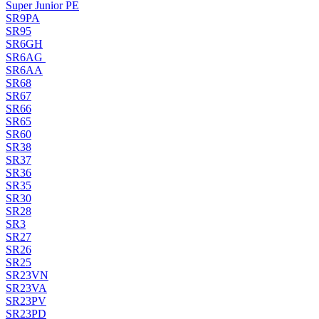
Super Junior PE
SR9PA
SR95
SR6GH
SR6AG
SR6AA
SR68
SR67
SR66
SR65
SR60
SR38
SR37
SR36
SR35
SR30
SR28
SR3
SR27
SR26
SR25
SR23VN
SR23VA
SR23PV
SR23PD