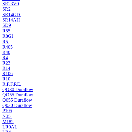
SR23V0
SR2
SR14GD
SR14AH
SD9
R55
R8GI
R5
R405
R40
R4
R23
R14
R106
R10
R.F.F.P.E.
QO30 Duraflow
QO55 Duraflow
Q055 Duraflow
Q030 Duraflow
P105
N35
M185
LR9AL