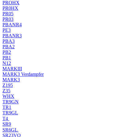
PROHX
PR0HX
PR05
PR03
PBANR4
PE3
PBANR3
PBA3
PBA2
PB2
PB1
N12
MARKIII
MARK3 Verdampfer
MARK3
Z195
Z35
WHX
TR9GN
TR1
TR9GL
T4
SR9
SR6GL
SR23VO