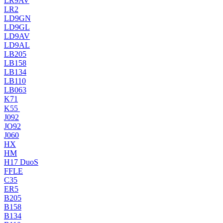
LR9AV
LR2
LD9GN
LD9GL
LD9AV
LD9AL
LB205
LB158
LB134
LB110
LB063
K71
K55
J092
JO92
J060
HX
HM
H17 DuoS
FFLE
C35
ER5
B205
B158
B134