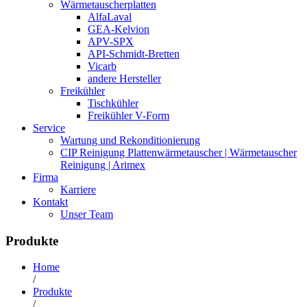
Wärmetauscherplatten
AlfaLaval
GEA-Kelvion
APV-SPX
API-Schmidt-Bretten
Vicarb
andere Hersteller
Freikühler
Tischkühler
Freikühler V-Form
Service
Wartung und Rekonditionierung
CIP Reinigung Plattenwärmetauscher | Wärmetauscher
Reinigung | Arimex
Firma
Karriere
Kontakt
Unser Team
Produkte
Home
/
Produkte
/