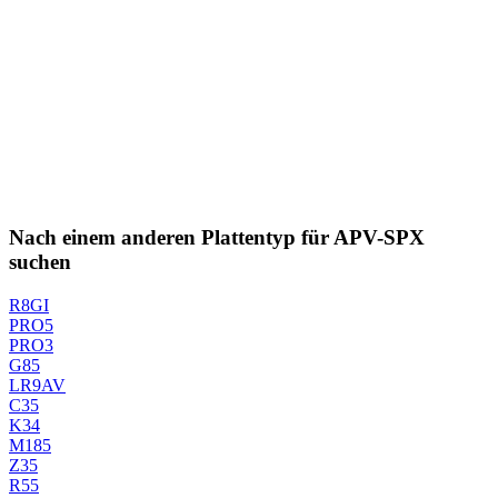
Nach einem anderen Plattentyp für APV-SPX
suchen
R8GI
PRO5
PRO3
G85
LR9AV
C35
K34
M185
Z35
R55