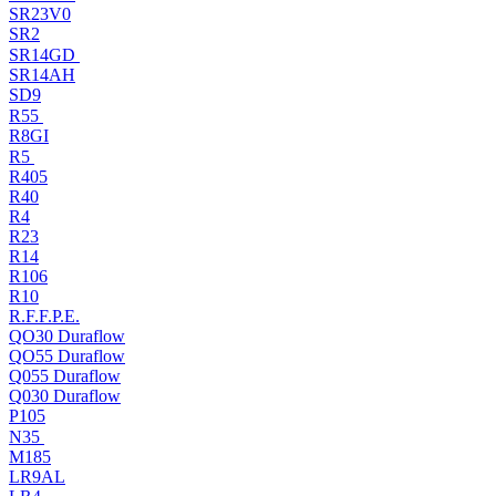
SR23V0
SR2
SR14GD
SR14AH
SD9
R55
R8GI
R5
R405
R40
R4
R23
R14
R106
R10
R.F.F.P.E.
QO30 Duraflow
QO55 Duraflow
Q055 Duraflow
Q030 Duraflow
P105
N35
M185
LR9AL