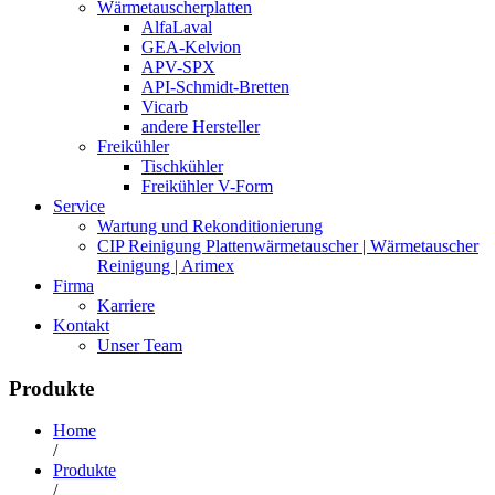
Wärmetauscherplatten
AlfaLaval
GEA-Kelvion
APV-SPX
API-Schmidt-Bretten
Vicarb
andere Hersteller
Freikühler
Tischkühler
Freikühler V-Form
Service
Wartung und Rekonditionierung
CIP Reinigung Plattenwärmetauscher | Wärmetauscher
Reinigung | Arimex
Firma
Karriere
Kontakt
Unser Team
Produkte
Home
/
Produkte
/