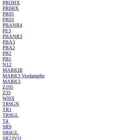
PROHX
PR0HX
PR05
PR03
PBANR4
PE3
PBANR3
PBA3
PBA2
PB2
PB1
N12
MARKIII
MARK3 Verdampfer
MARK3
Z195
Z35
WHX
TR9GN
TR1
TR9GL
T4
SR9
SR6GL
SR23VO