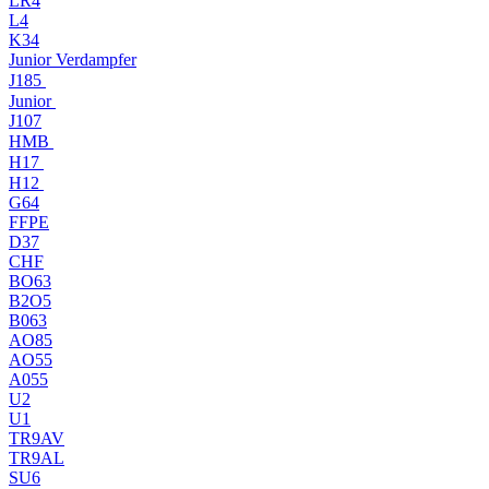
LR4
L4
K34
Junior Verdampfer
J185
Junior
J107
HMB
H17
H12
G64
FFPE
D37
CHF
BO63
B2O5
B063
AO85
AO55
A055
U2
U1
TR9AV
TR9AL
SU6