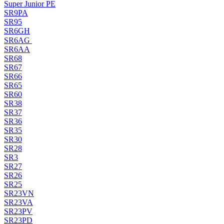
Super Junior PE
SR9PA
SR95
SR6GH
SR6AG
SR6AA
SR68
SR67
SR66
SR65
SR60
SR38
SR37
SR36
SR35
SR30
SR28
SR3
SR27
SR26
SR25
SR23VN
SR23VA
SR23PV
SR23PD