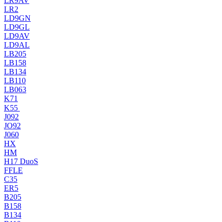
LR9AV
LR2
LD9GN
LD9GL
LD9AV
LD9AL
LB205
LB158
LB134
LB110
LB063
K71
K55
J092
JO92
J060
HX
HM
H17 DuoS
FFLE
C35
ER5
B205
B158
B134