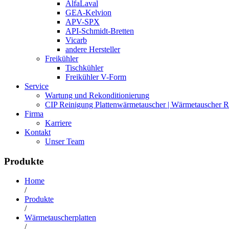
AlfaLaval
GEA-Kelvion
APV-SPX
API-Schmidt-Bretten
Vicarb
andere Hersteller
Freikühler
Tischkühler
Freikühler V-Form
Service
Wartung und Rekonditionierung
CIP Reinigung Plattenwärmetauscher | Wärmetauscher R
Firma
Karriere
Kontakt
Unser Team
Produkte
Home
/
Produkte
/
Wärmetauscherplatten
/