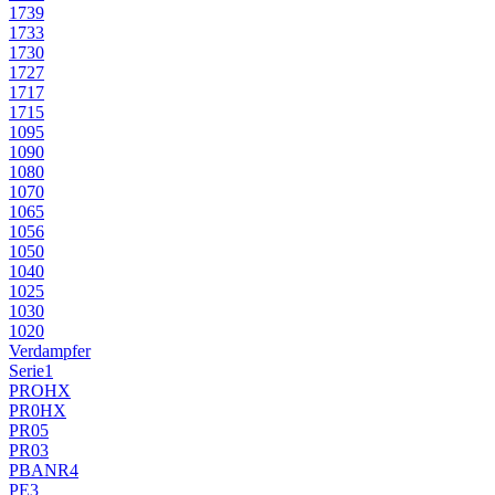
1739
1733
1730
1727
1717
1715
1095
1090
1080
1070
1065
1056
1050
1040
1025
1030
1020
Verdampfer
Serie1
PROHX
PR0HX
PR05
PR03
PBANR4
PE3