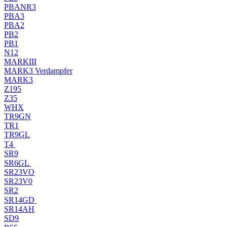
PBANR3
PBA3
PBA2
PB2
PB1
N12
MARKIII
MARK3 Verdampfer
MARK3
Z195
Z35
WHX
TR9GN
TR1
TR9GL
T4
SR9
SR6GL
SR23VO
SR23V0
SR2
SR14GD
SR14AH
SD9