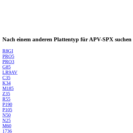
Nach einem anderen Plattentyp für APV-SPX suchen
R8GI
PRO5
PRO3
G85
LR9AV
C35
K34
M185
Z35
R55
P190
P105
N50
N25
M60
1736