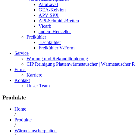
AlfaLaval
GEA-Kelvion
APV-SPX
API-Schmidt-Bretten
Vicarb
andere Hersteller
Freikühler
Tischkühler
Freikühler V-Form
Service
Wartung und Rekonditionierung
CIP Reinigung Plattenwärmetauscher | Wärmetauscher R
Firma
Karriere
Kontakt
Unser Team
Produkte
Home
/
Produkte
/
Wärmetauscherplatten