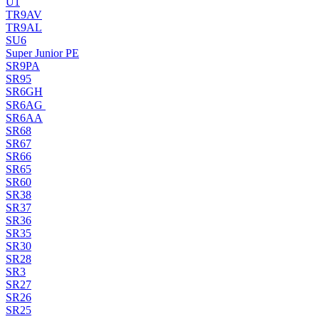
U1
TR9AV
TR9AL
SU6
Super Junior PE
SR9PA
SR95
SR6GH
SR6AG
SR6AA
SR68
SR67
SR66
SR65
SR60
SR38
SR37
SR36
SR35
SR30
SR28
SR3
SR27
SR26
SR25