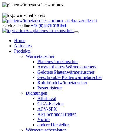
Service - hotline
+49 (0)3378 519 864
Home
Aktuelles
Produkte
Wärmetauscher
Plattenwärmetauscher
Auswahl eines Wärmetauschers
Gelötete Plattenwärmetauscher
Geschraubte Plattenwärmetauscher
Rohrbündelwärmetauscher
Pasteurisierer
Dichtungen
AlfaLaval
GEA-Kelvion
APV-SPX
API-Schmidt-Bretten
Vicarb
andere Hersteller
Wärmetauscherplatten