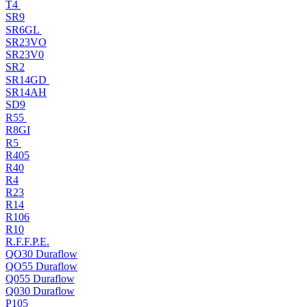
T4
SR9
SR6GL
SR23VO
SR23V0
SR2
SR14GD
SR14AH
SD9
R55
R8GI
R5
R405
R40
R4
R23
R14
R106
R10
R.F.F.P.E.
QO30 Duraflow
QO55 Duraflow
Q055 Duraflow
Q030 Duraflow
P105