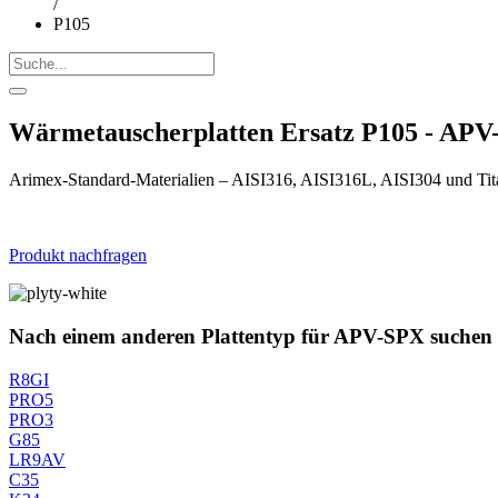
/
P105
Wärmetauscherplatten Ersatz P105 - AP
Arimex-Standard-Materialien – AISI316, AISI316L, AISI304 und Tit
Produkt nachfragen
Nach einem anderen Plattentyp für APV-SPX suchen
R8GI
PRO5
PRO3
G85
LR9AV
C35