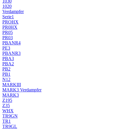
1030
1020
Verdampfer
Serie1
PROHX
PR0HX
PR05
PR03
PBANR4
PE3
PBANR3
PBA3
PBA2
PB2
PB1
N12
MARKIII
MARK3 Verdampfer
MARK3
Z195
Z35
WHX
TR9GN
TR1
TR9GL