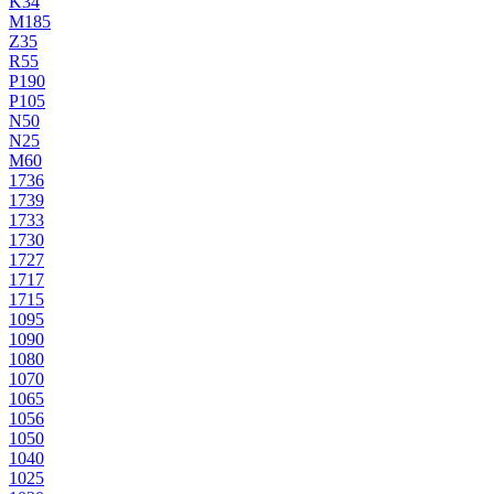
K34
M185
Z35
R55
P190
P105
N50
N25
M60
1736
1739
1733
1730
1727
1717
1715
1095
1090
1080
1070
1065
1056
1050
1040
1025