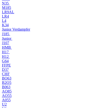
N35
M185
LR9AL
LR4
L4
K34
Junior Verdampfer
J185
Junior
J107
HMB
H17
H12
G64
FFPE
D37
CHF
BO63
B2O5
B063
AO85
AO55
A055
U2