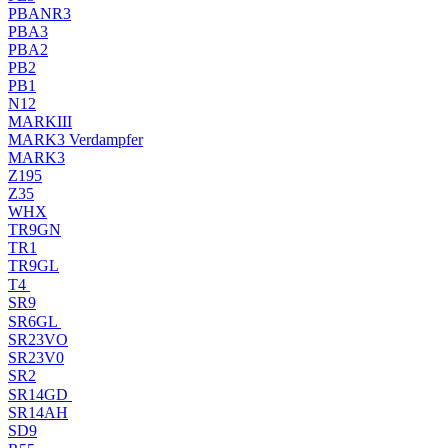
PBANR3
PBA3
PBA2
PB2
PB1
N12
MARKIII
MARK3 Verdampfer
MARK3
Z195
Z35
WHX
TR9GN
TR1
TR9GL
T4
SR9
SR6GL
SR23VO
SR23V0
SR2
SR14GD
SR14AH
SD9