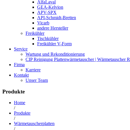
AlfaLaval
GEA-Kelvion
APV-SPX
API-Schmidt-Bretten
Vicarb
andere Hersteller
Freikühler
Tischkühler
Freikühler V-Form
Service
Wartung und Rekonditionierung
CIP Reinigung Plattenwärmetauscher | Wärmetauscher R
Firma
Karriere
Kontakt
Unser Team
Produkte
Home
/
Produkte
/
Wärmetauscherplatten
/