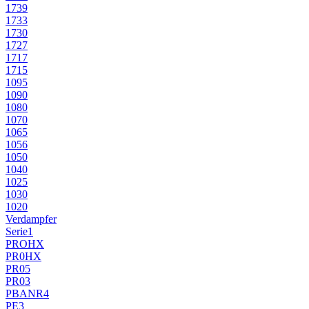
1739
1733
1730
1727
1717
1715
1095
1090
1080
1070
1065
1056
1050
1040
1025
1030
1020
Verdampfer
Serie1
PROHX
PR0HX
PR05
PR03
PBANR4
PE3