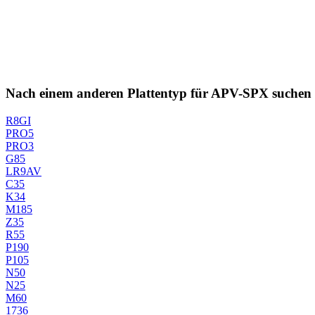
Nach einem anderen Plattentyp für APV-SPX suchen
R8GI
PRO5
PRO3
G85
LR9AV
C35
K34
M185
Z35
R55
P190
P105
N50
N25
M60
1736