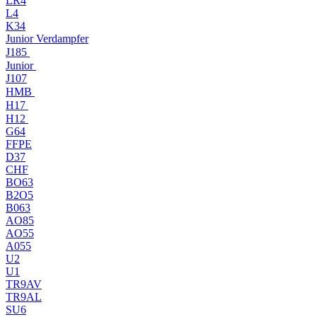
LR4
L4
K34
Junior Verdampfer
J185
Junior
J107
HMB
H17
H12
G64
FFPE
D37
CHF
BO63
B2O5
B063
AO85
AO55
A055
U2
U1
TR9AV
TR9AL
SU6