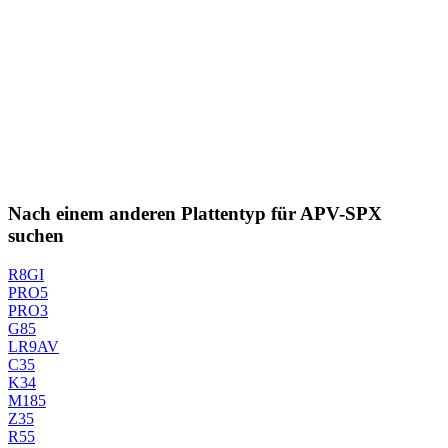
Nach einem anderen Plattentyp für APV-SPX
suchen
R8GI
PRO5
PRO3
G85
LR9AV
C35
K34
M185
Z35
R55