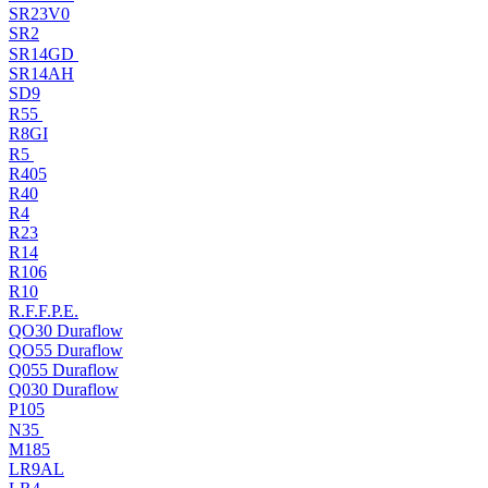
SR23V0
SR2
SR14GD
SR14AH
SD9
R55
R8GI
R5
R405
R40
R4
R23
R14
R106
R10
R.F.F.P.E.
QO30 Duraflow
QO55 Duraflow
Q055 Duraflow
Q030 Duraflow
P105
N35
M185
LR9AL