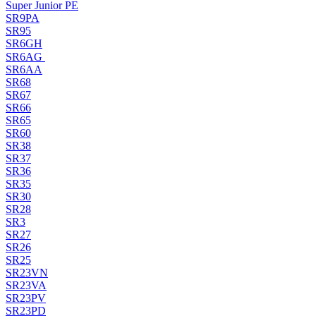
Super Junior PE
SR9PA
SR95
SR6GH
SR6AG
SR6AA
SR68
SR67
SR66
SR65
SR60
SR38
SR37
SR36
SR35
SR30
SR28
SR3
SR27
SR26
SR25
SR23VN
SR23VA
SR23PV
SR23PD