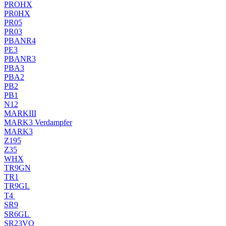
PROHX
PR0HX
PR05
PR03
PBANR4
PE3
PBANR3
PBA3
PBA2
PB2
PB1
N12
MARKIII
MARK3 Verdampfer
MARK3
Z195
Z35
WHX
TR9GN
TR1
TR9GL
T4
SR9
SR6GL
SR23VO