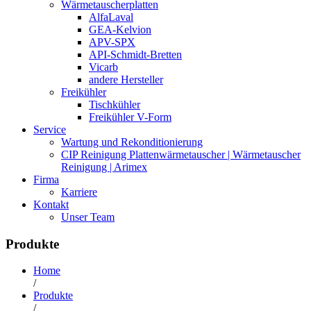
Wärmetauscherplatten
AlfaLaval
GEA-Kelvion
APV-SPX
API-Schmidt-Bretten
Vicarb
andere Hersteller
Freikühler
Tischkühler
Freikühler V-Form
Service
Wartung und Rekonditionierung
CIP Reinigung Plattenwärmetauscher | Wärmetauscher
Reinigung | Arimex
Firma
Karriere
Kontakt
Unser Team
Produkte
Home
/
Produkte
/