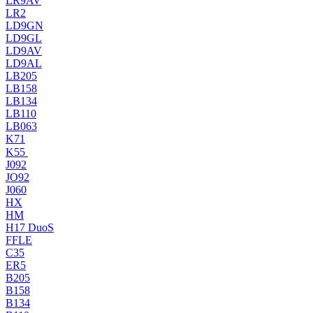
LR9AV
LR2
LD9GN
LD9GL
LD9AV
LD9AL
LB205
LB158
LB134
LB110
LB063
K71
K55
J092
JO92
J060
HX
HM
H17 DuoS
FFLE
C35
ER5
B205
B158
B134