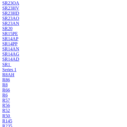
SR23OA
SR23HV
SR23HD
SR23AO
SR23AN
SR20
SR15PE
SR14AP
SR14PP
SR14AN
SR14AG
SR14AD
SR1
Series 1
R8AH
R86
R8
R66
R6
R57
R56
R52
R50
R145
R235