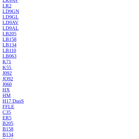
LR9AV
LR2
LD9GN
LD9GL
LD9AV
LD9AL
LB205
LB158
LB134
LB110
LB063
K71
K55
J092
JO92
J060
HX
HM
H17 DuoS
FFLE
C35
ER5
B205
B158
B134