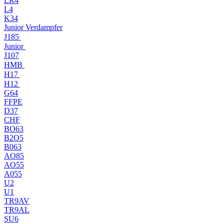
LR4
L4
K34
Junior Verdampfer
J185
Junior
J107
HMB
H17
H12
G64
FFPE
D37
CHF
BO63
B2O5
B063
AO85
AO55
A055
U2
U1
TR9AV
TR9AL
SU6