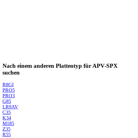
Nach einem anderen Plattentyp für APV-SPX
suchen
R8GI
PRO5
PRO3
G85
LR9AV
C35
K34
M185
Z35
R55