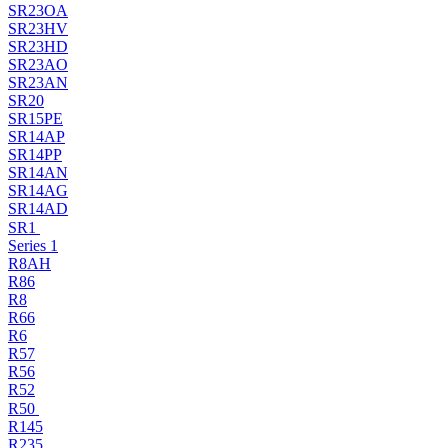
SR23OA
SR23HV
SR23HD
SR23AO
SR23AN
SR20
SR15PE
SR14AP
SR14PP
SR14AN
SR14AG
SR14AD
SR1
Series 1
R8AH
R86
R8
R66
R6
R57
R56
R52
R50
R145
R235