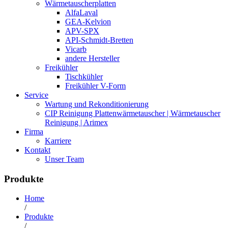
Wärmetauscherplatten
AlfaLaval
GEA-Kelvion
APV-SPX
API-Schmidt-Bretten
Vicarb
andere Hersteller
Freikühler
Tischkühler
Freikühler V-Form
Service
Wartung und Rekonditionierung
CIP Reinigung Plattenwärmetauscher | Wärmetauscher
Reinigung | Arimex
Firma
Karriere
Kontakt
Unser Team
Produkte
Home
/
Produkte
/