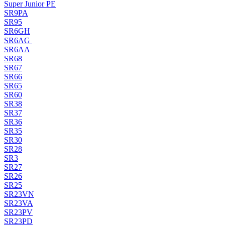
Super Junior PE
SR9PA
SR95
SR6GH
SR6AG
SR6AA
SR68
SR67
SR66
SR65
SR60
SR38
SR37
SR36
SR35
SR30
SR28
SR3
SR27
SR26
SR25
SR23VN
SR23VA
SR23PV
SR23PD