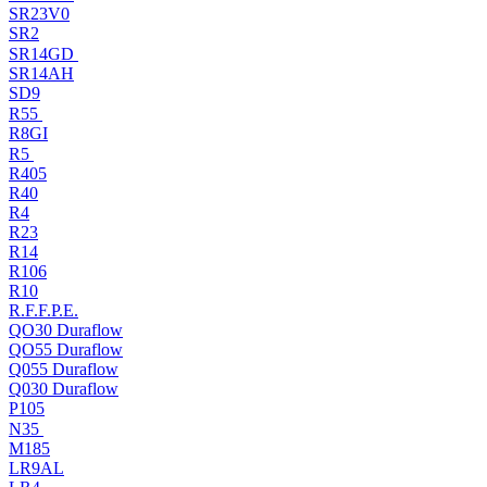
SR23V0
SR2
SR14GD
SR14AH
SD9
R55
R8GI
R5
R405
R40
R4
R23
R14
R106
R10
R.F.F.P.E.
QO30 Duraflow
QO55 Duraflow
Q055 Duraflow
Q030 Duraflow
P105
N35
M185
LR9AL