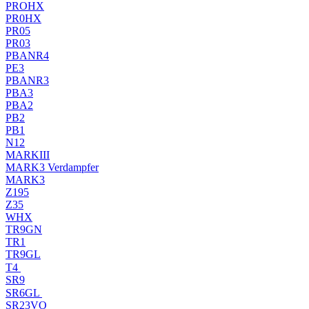
PROHX
PR0HX
PR05
PR03
PBANR4
PE3
PBANR3
PBA3
PBA2
PB2
PB1
N12
MARKIII
MARK3 Verdampfer
MARK3
Z195
Z35
WHX
TR9GN
TR1
TR9GL
T4
SR9
SR6GL
SR23VO