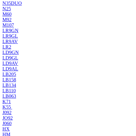
N35DUO
N25
M60
M92
M107
LR9GN
LR9GL
LR9AV
LR2
LD9GN
LD9GL
LD9AV
LD9AL
LB205
LB158
LB134
LB110
LB063
K71
K55
J092
JO92
J060
HX
HM