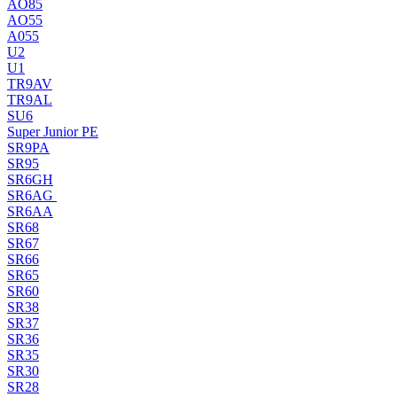
AO85
AO55
A055
U2
U1
TR9AV
TR9AL
SU6
Super Junior PE
SR9PA
SR95
SR6GH
SR6AG
SR6AA
SR68
SR67
SR66
SR65
SR60
SR38
SR37
SR36
SR35
SR30
SR28