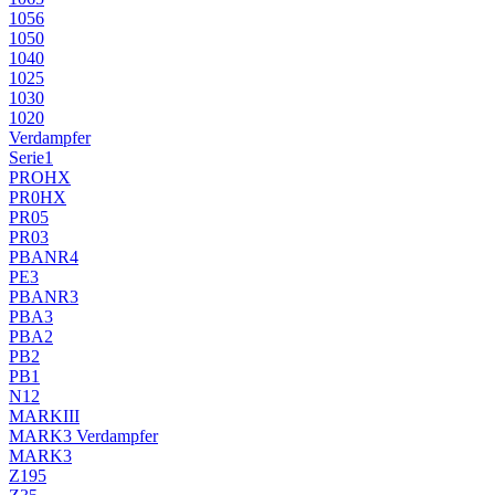
1056
1050
1040
1025
1030
1020
Verdampfer
Serie1
PROHX
PR0HX
PR05
PR03
PBANR4
PE3
PBANR3
PBA3
PBA2
PB2
PB1
N12
MARKIII
MARK3 Verdampfer
MARK3
Z195