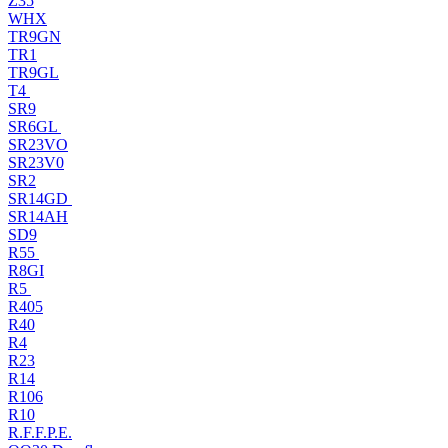
Z35
WHX
TR9GN
TR1
TR9GL
T4
SR9
SR6GL
SR23VO
SR23V0
SR2
SR14GD
SR14AH
SD9
R55
R8GI
R5
R405
R40
R4
R23
R14
R106
R10
R.F.F.P.E.