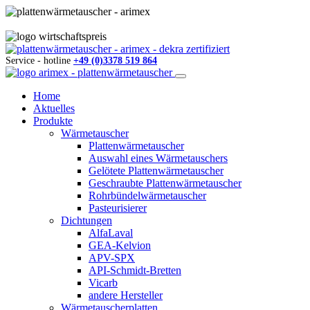
Service - hotline
+49 (0)3378 519 864
Home
Aktuelles
Produkte
Wärmetauscher
Plattenwärmetauscher
Auswahl eines Wärmetauschers
Gelötete Plattenwärmetauscher
Geschraubte Plattenwärmetauscher
Rohrbündelwärmetauscher
Pasteurisierer
Dichtungen
AlfaLaval
GEA-Kelvion
APV-SPX
API-Schmidt-Bretten
Vicarb
andere Hersteller
Wärmetauscherplatten