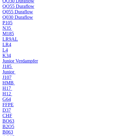
QO30 Duraflow
QO55 Duraflow
Q055 Duraflow
Q030 Duraflow
P105
N35
M185
LR9AL
LR4
L4
K34
Junior Verdampfer
J185
Junior
J107
HMB
H17
H12
G64
FFPE
D37
CHF
BO63
B2O5
B063