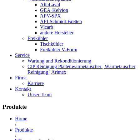
AlfaLaval
GEA-Kelvion
APV-SPX
API-Schmidt-Bretten
Vicarb
andere Hersteller
Freikühler
Tischkühler
Freikühler V-Form
Service
Wartung und Rekonditionierung
CIP Reinigung Plattenwärmetauscher | Wärmetauscher
Reinigung | Arimex
Firma
Karriere
Kontakt
Unser Team
Produkte
Home
/
Produkte
/