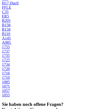
H17 DuoS
FFLE
C35
ER5
B205
B158
B134
B110
A145
A085
1755
1737
1735
1725
1734
1720
1716
1710
1085
1075
1057
1055
Sie haben noch offene Fragen?