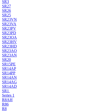
SR3
SR27
SR26
SR25
SR23VN
SR23VA
SR23PV
SR23PD
SR23OA
SR23HV
SR23HD
SR23AO
SR23AN
SR20
SR15PE
SR14AP
SR14PP
SR14AN
SR14AG
SR14AD
SR1
Series 1
R8AH
R86
R8