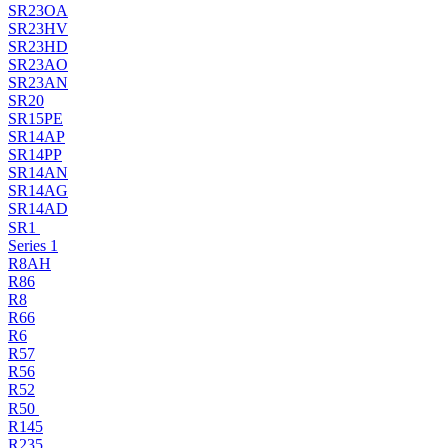
SR23OA
SR23HV
SR23HD
SR23AO
SR23AN
SR20
SR15PE
SR14AP
SR14PP
SR14AN
SR14AG
SR14AD
SR1
Series 1
R8AH
R86
R8
R66
R6
R57
R56
R52
R50
R145
R235