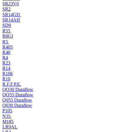
SR23V0
SR2
SR14GD
SR14AH
SD9
R55
R8GI
R5
R405
R40
R4
R23
R14
R106
R10
R.F.F.P.E.
QO30 Duraflow
QO55 Duraflow
Q055 Duraflow
Q030 Duraflow
P105
N35
M185
LR9AL