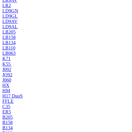
LR9AV
LR2
LD9GN
LD9GL
LD9AV
LD9AL
LB205
LB158
LB134
LB110
LB063
K71
K55
J092
JO92
J060
HX
HM
H17 DuoS
FFLE
C35
ER5
B205
B158
B134