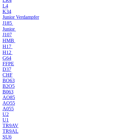
LR4
L4
K34
Junior Verdampfer
J185
Junior
J107
HMB
H17
H12
G64
FFPE
D37
CHF
BO63
B2O5
B063
AO85
AO55
A055
U2
U1
TR9AV
TR9AL
SU6