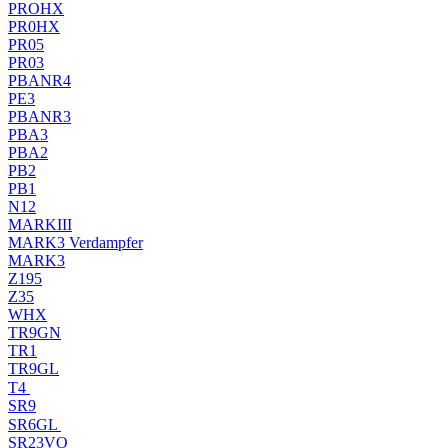
PROHX
PR0HX
PR05
PR03
PBANR4
PE3
PBANR3
PBA3
PBA2
PB2
PB1
N12
MARKIII
MARK3 Verdampfer
MARK3
Z195
Z35
WHX
TR9GN
TR1
TR9GL
T4
SR9
SR6GL
SR23VO