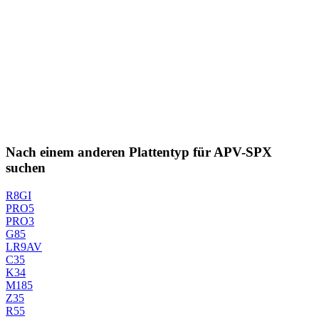
Nach einem anderen Plattentyp für APV-SPX
suchen
R8GI
PRO5
PRO3
G85
LR9AV
C35
K34
M185
Z35
R55