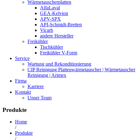
Wärmetauscherplatten
AlfaLaval
GEA-Kelvion
APV-SPX
API-Schmidt-Bretten
Vicarb
andere Hersteller
Freikühler
Tischkühler
Freikühler V-Form
Service
Wartung und Rekonditionierung
CIP Reinigung Plattenwärmetauscher | Wärmetauscher
Reinigung | Arimex
Firma
Karriere
Kontakt
Unser Team
Produkte
Home
/
Produkte
/