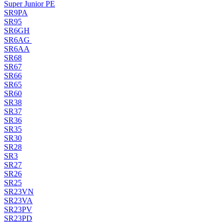
Super Junior PE
SR9PA
SR95
SR6GH
SR6AG
SR6AA
SR68
SR67
SR66
SR65
SR60
SR38
SR37
SR36
SR35
SR30
SR28
SR3
SR27
SR26
SR25
SR23VN
SR23VA
SR23PV
SR23PD