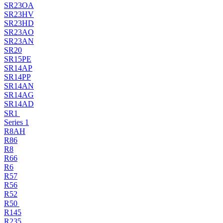
SR23OA
SR23HV
SR23HD
SR23AO
SR23AN
SR20
SR15PE
SR14AP
SR14PP
SR14AN
SR14AG
SR14AD
SR1
Series 1
R8AH
R86
R8
R66
R6
R57
R56
R52
R50
R145
R235