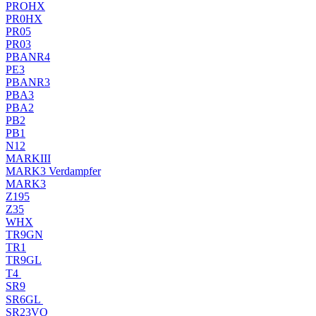
PROHX
PR0HX
PR05
PR03
PBANR4
PE3
PBANR3
PBA3
PBA2
PB2
PB1
N12
MARKIII
MARK3 Verdampfer
MARK3
Z195
Z35
WHX
TR9GN
TR1
TR9GL
T4
SR9
SR6GL
SR23VO