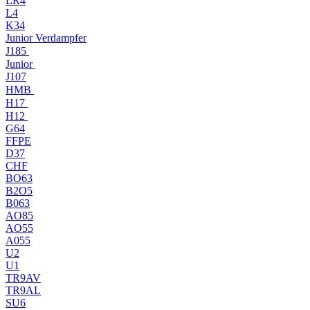
LR4
L4
K34
Junior Verdampfer
J185
Junior
J107
HMB
H17
H12
G64
FFPE
D37
CHF
BO63
B2O5
B063
AO85
AO55
A055
U2
U1
TR9AV
TR9AL
SU6