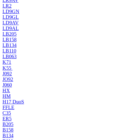
LR9AV
LR2
LD9GN
LD9GL
LD9AV
LD9AL
LB205
LB158
LB134
LB110
LB063
K71
K55
J092
JO92
J060
HX
HM
H17 DuoS
FFLE
C35
ER5
B205
B158
B134