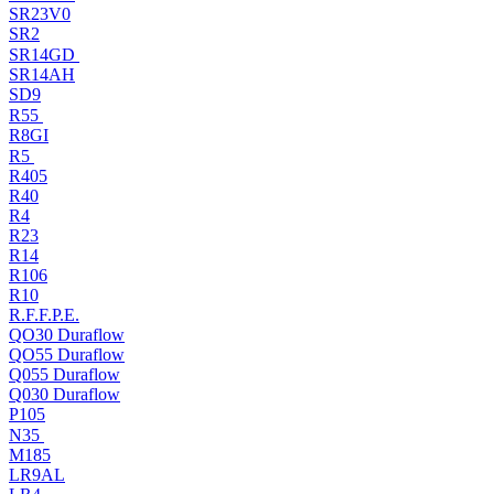
SR23V0
SR2
SR14GD
SR14AH
SD9
R55
R8GI
R5
R405
R40
R4
R23
R14
R106
R10
R.F.F.P.E.
QO30 Duraflow
QO55 Duraflow
Q055 Duraflow
Q030 Duraflow
P105
N35
M185
LR9AL