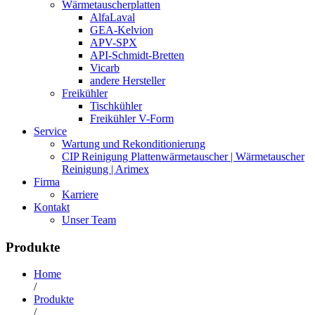
Wärmetauscherplatten
AlfaLaval
GEA-Kelvion
APV-SPX
API-Schmidt-Bretten
Vicarb
andere Hersteller
Freikühler
Tischkühler
Freikühler V-Form
Service
Wartung und Rekonditionierung
CIP Reinigung Plattenwärmetauscher | Wärmetauscher
Reinigung | Arimex
Firma
Karriere
Kontakt
Unser Team
Produkte
Home
/
Produkte
/