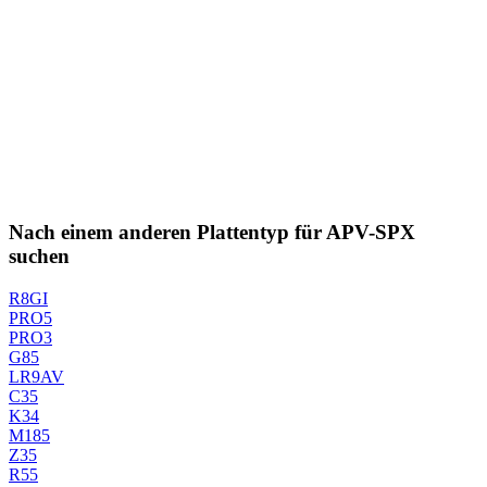
Nach einem anderen Plattentyp für APV-SPX
suchen
R8GI
PRO5
PRO3
G85
LR9AV
C35
K34
M185
Z35
R55