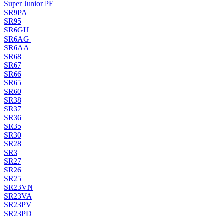
Super Junior PE
SR9PA
SR95
SR6GH
SR6AG
SR6AA
SR68
SR67
SR66
SR65
SR60
SR38
SR37
SR36
SR35
SR30
SR28
SR3
SR27
SR26
SR25
SR23VN
SR23VA
SR23PV
SR23PD