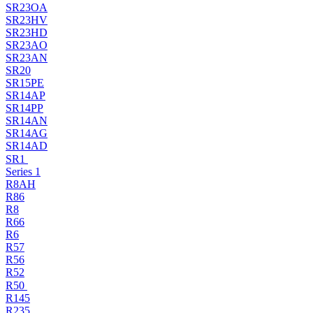
SR23OA
SR23HV
SR23HD
SR23AO
SR23AN
SR20
SR15PE
SR14AP
SR14PP
SR14AN
SR14AG
SR14AD
SR1
Series 1
R8AH
R86
R8
R66
R6
R57
R56
R52
R50
R145
R235