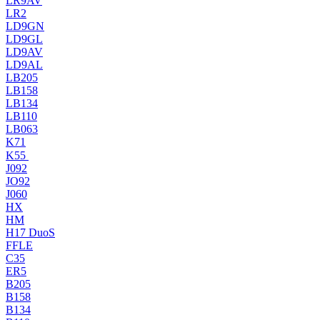
LR9AV
LR2
LD9GN
LD9GL
LD9AV
LD9AL
LB205
LB158
LB134
LB110
LB063
K71
K55
J092
JO92
J060
HX
HM
H17 DuoS
FFLE
C35
ER5
B205
B158
B134