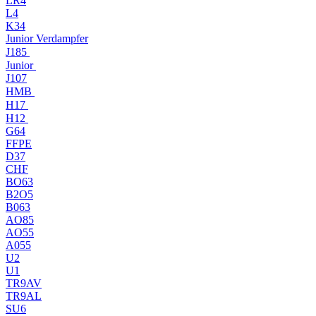
LR4
L4
K34
Junior Verdampfer
J185
Junior
J107
HMB
H17
H12
G64
FFPE
D37
CHF
BO63
B2O5
B063
AO85
AO55
A055
U2
U1
TR9AV
TR9AL
SU6