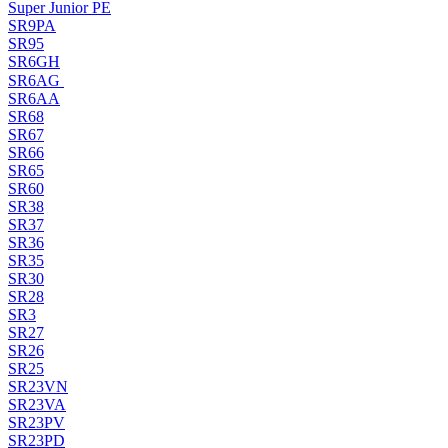
Super Junior PE
SR9PA
SR95
SR6GH
SR6AG
SR6AA
SR68
SR67
SR66
SR65
SR60
SR38
SR37
SR36
SR35
SR30
SR28
SR3
SR27
SR26
SR25
SR23VN
SR23VA
SR23PV
SR23PD