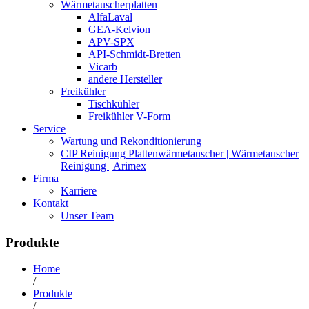
Wärmetauscherplatten
AlfaLaval
GEA-Kelvion
APV-SPX
API-Schmidt-Bretten
Vicarb
andere Hersteller
Freikühler
Tischkühler
Freikühler V-Form
Service
Wartung und Rekonditionierung
CIP Reinigung Plattenwärmetauscher | Wärmetauscher
Reinigung | Arimex
Firma
Karriere
Kontakt
Unser Team
Produkte
Home
/
Produkte
/