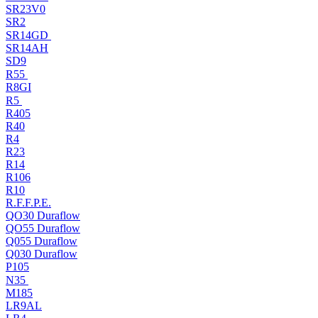
SR23V0
SR2
SR14GD
SR14AH
SD9
R55
R8GI
R5
R405
R40
R4
R23
R14
R106
R10
R.F.F.P.E.
QO30 Duraflow
QO55 Duraflow
Q055 Duraflow
Q030 Duraflow
P105
N35
M185
LR9AL