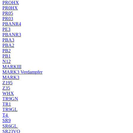
PROHX
PR0HX
PR05
PR03
PBANR4
PE3
PBANR3
PBA3
PBA2
PB2
PB1
N12
MARKIII
MARK3 Verdampfer
MARK3
Z195
Z35
WHX
TR9GN
TR1
TR9GL
T4
SR9
SR6GL
SR23VO