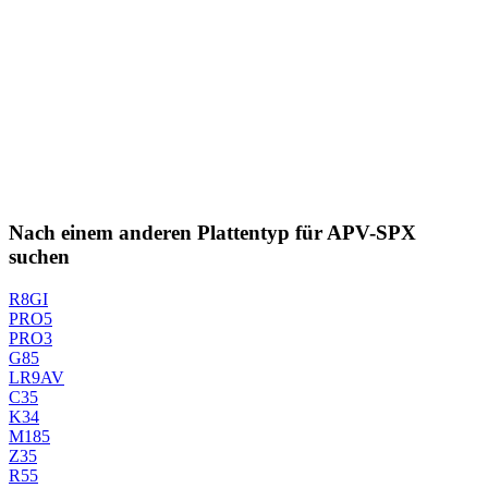
Nach einem anderen Plattentyp für APV-SPX
suchen
R8GI
PRO5
PRO3
G85
LR9AV
C35
K34
M185
Z35
R55