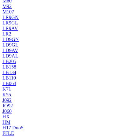
M60
M92
M107
LR9GN
LR9GL
LR9AV
LR2
LD9GN
LD9GL
LD9AV
LD9AL
LB205
LB158
LB134
LB110
LB063
K71
K55
J092
JO92
J060
HX
HM
H17 DuoS
FFLE