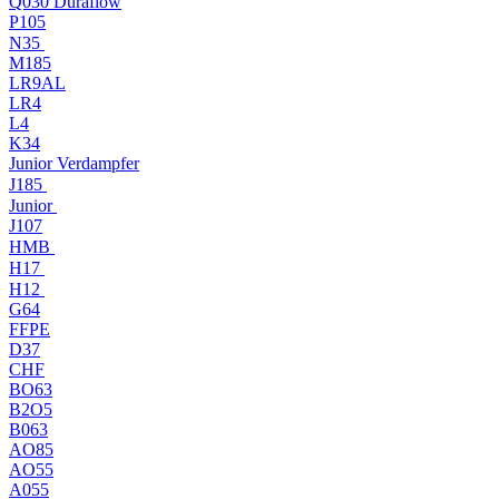
Q030 Duraflow
P105
N35
M185
LR9AL
LR4
L4
K34
Junior Verdampfer
J185
Junior
J107
HMB
H17
H12
G64
FFPE
D37
CHF
BO63
B2O5
B063
AO85
AO55
A055