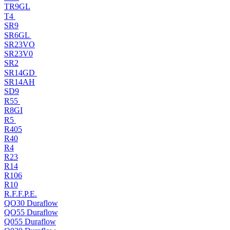
TR9GL
T4
SR9
SR6GL
SR23VO
SR23V0
SR2
SR14GD
SR14AH
SD9
R55
R8GI
R5
R405
R40
R4
R23
R14
R106
R10
R.F.F.P.E.
QO30 Duraflow
QO55 Duraflow
Q055 Duraflow