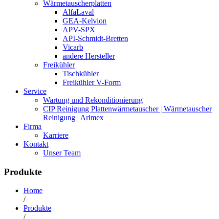
Wärmetauscherplatten
AlfaLaval
GEA-Kelvion
APV-SPX
API-Schmidt-Bretten
Vicarb
andere Hersteller
Freikühler
Tischkühler
Freikühler V-Form
Service
Wartung und Rekonditionierung
CIP Reinigung Plattenwärmetauscher | Wärmetauscher
Reinigung | Arimex
Firma
Karriere
Kontakt
Unser Team
Produkte
Home
/
Produkte
/