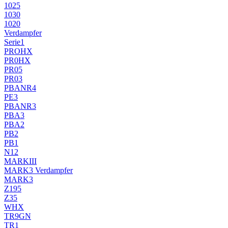
1025
1030
1020
Verdampfer
Serie1
PROHX
PR0HX
PR05
PR03
PBANR4
PE3
PBANR3
PBA3
PBA2
PB2
PB1
N12
MARKIII
MARK3 Verdampfer
MARK3
Z195
Z35
WHX
TR9GN
TR1