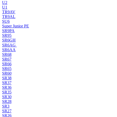
U2
U1
TR9AV
TR9AL
SU6
Super Junior PE
SR9PA
SR95
SR6GH
SR6AG
SR6AA
SR68
SR67
SR66
SR65
SR60
SR38
SR37
SR36
SR35
SR30
SR28
SR3
SR27
SR26