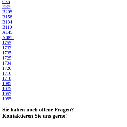
C35
ER5
B205
B158
B134
B110
A145
A085
1755
1737
1735
1725
1734
1720
1716
1710
1085
1075
1057
1055
Sie haben noch offene Fragen?
Kontaktieren Sie uns gerne!