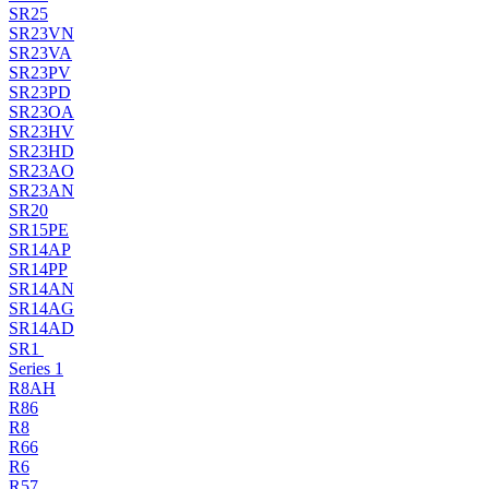
SR25
SR23VN
SR23VA
SR23PV
SR23PD
SR23OA
SR23HV
SR23HD
SR23AO
SR23AN
SR20
SR15PE
SR14AP
SR14PP
SR14AN
SR14AG
SR14AD
SR1
Series 1
R8AH
R86
R8
R66
R6
R57