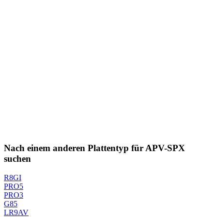
Nach einem anderen Plattentyp für APV-SPX
suchen
R8GI
PRO5
PRO3
G85
LR9AV