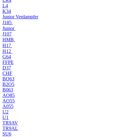
LR4
L4
K34
Junior Verdampfer
J185
Junior
J107
HMB
H17
H12
G64
FFPE
D37
CHF
BO63
B2O5
B063
AO85
AO55
A055
U2
U1
TR9AV
TR9AL
SU6