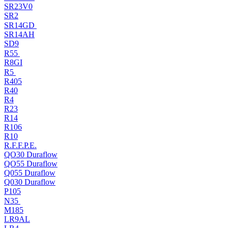
SR23V0
SR2
SR14GD
SR14AH
SD9
R55
R8GI
R5
R405
R40
R4
R23
R14
R106
R10
R.F.F.P.E.
QO30 Duraflow
QO55 Duraflow
Q055 Duraflow
Q030 Duraflow
P105
N35
M185
LR9AL