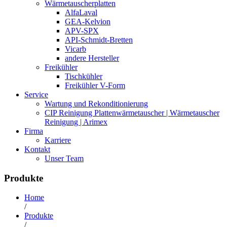
Wärmetauscherplatten
AlfaLaval
GEA-Kelvion
APV-SPX
API-Schmidt-Bretten
Vicarb
andere Hersteller
Freikühler
Tischkühler
Freikühler V-Form
Service
Wartung und Rekonditionierung
CIP Reinigung Plattenwärmetauscher | Wärmetauscher
Reinigung | Arimex
Firma
Karriere
Kontakt
Unser Team
Produkte
Home
/
Produkte
/