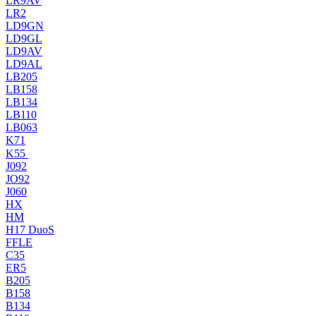
LR9AV
LR2
LD9GN
LD9GL
LD9AV
LD9AL
LB205
LB158
LB134
LB110
LB063
K71
K55
J092
JO92
J060
HX
HM
H17 DuoS
FFLE
C35
ER5
B205
B158
B134