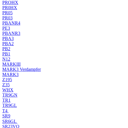
PROHX
PR0HX
PR05
PR03
PBANR4
PE3
PBANR3
PBA3
PBA2
PB2
PB1
N12
MARKIII
MARK3 Verdampfer
MARK3
Z195
Z35
WHX
TR9GN
TR1
TR9GL
T4
SR9
SR6GL
SR23VO