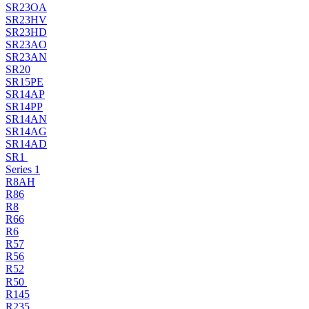
SR23OA
SR23HV
SR23HD
SR23AO
SR23AN
SR20
SR15PE
SR14AP
SR14PP
SR14AN
SR14AG
SR14AD
SR1
Series 1
R8AH
R86
R8
R66
R6
R57
R56
R52
R50
R145
R235