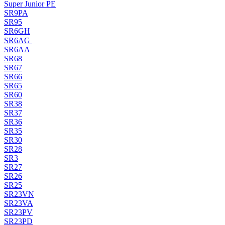
Super Junior PE
SR9PA
SR95
SR6GH
SR6AG
SR6AA
SR68
SR67
SR66
SR65
SR60
SR38
SR37
SR36
SR35
SR30
SR28
SR3
SR27
SR26
SR25
SR23VN
SR23VA
SR23PV
SR23PD