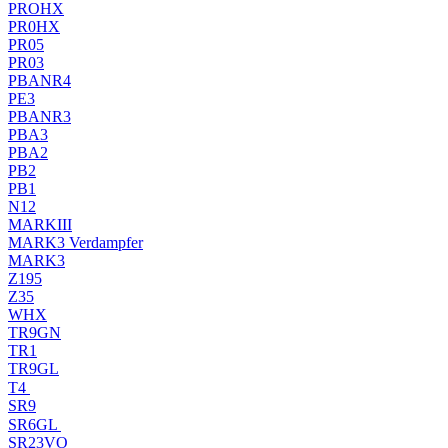
PROHX
PR0HX
PR05
PR03
PBANR4
PE3
PBANR3
PBA3
PBA2
PB2
PB1
N12
MARKIII
MARK3 Verdampfer
MARK3
Z195
Z35
WHX
TR9GN
TR1
TR9GL
T4
SR9
SR6GL
SR23VO