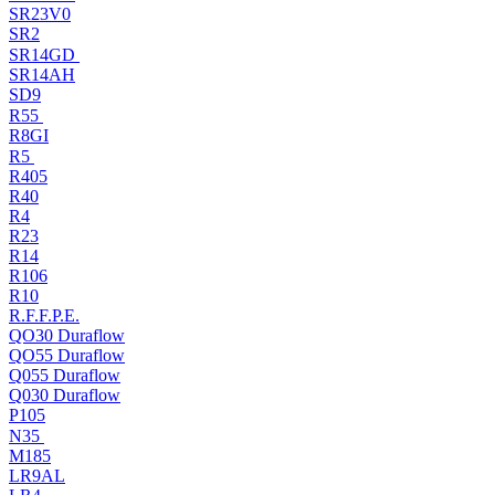
SR23V0
SR2
SR14GD
SR14AH
SD9
R55
R8GI
R5
R405
R40
R4
R23
R14
R106
R10
R.F.F.P.E.
QO30 Duraflow
QO55 Duraflow
Q055 Duraflow
Q030 Duraflow
P105
N35
M185
LR9AL