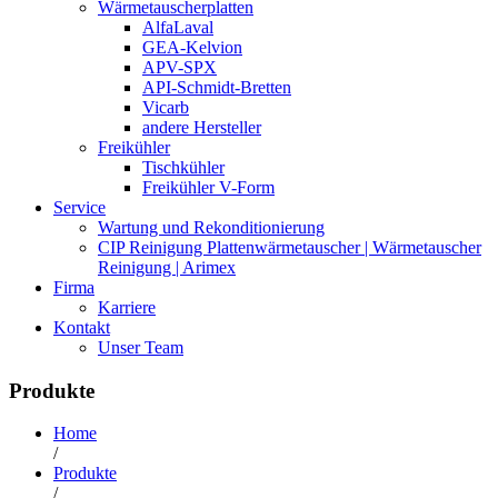
Wärmetauscherplatten
AlfaLaval
GEA-Kelvion
APV-SPX
API-Schmidt-Bretten
Vicarb
andere Hersteller
Freikühler
Tischkühler
Freikühler V-Form
Service
Wartung und Rekonditionierung
CIP Reinigung Plattenwärmetauscher | Wärmetauscher
Reinigung | Arimex
Firma
Karriere
Kontakt
Unser Team
Produkte
Home
/
Produkte
/