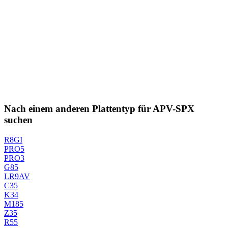
Nach einem anderen Plattentyp für APV-SPX
suchen
R8GI
PRO5
PRO3
G85
LR9AV
C35
K34
M185
Z35
R55