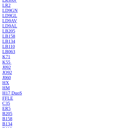
LR9AV
LR2
LD9GN
LD9GL
LD9AV
LD9AL
LB205
LB158
LB134
LB110
LB063
K71
K55
J092
JO92
J060
HX
HM
H17 DuoS
FFLE
C35
ER5
B205
B158
B134