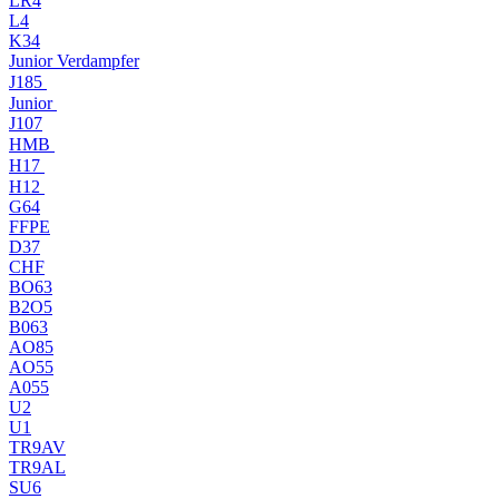
LR4
L4
K34
Junior Verdampfer
J185
Junior
J107
HMB
H17
H12
G64
FFPE
D37
CHF
BO63
B2O5
B063
AO85
AO55
A055
U2
U1
TR9AV
TR9AL
SU6