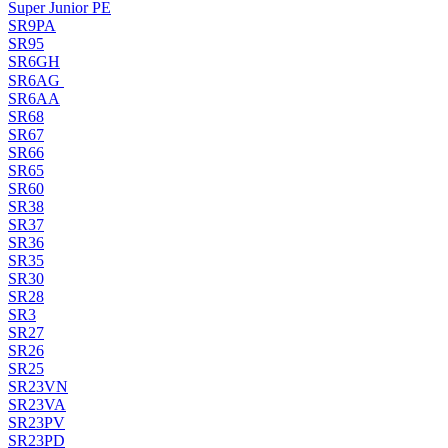
Super Junior PE
SR9PA
SR95
SR6GH
SR6AG
SR6AA
SR68
SR67
SR66
SR65
SR60
SR38
SR37
SR36
SR35
SR30
SR28
SR3
SR27
SR26
SR25
SR23VN
SR23VA
SR23PV
SR23PD