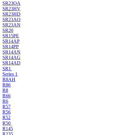
SR23OA
SR23HV
SR23HD
SR23AO
SR23AN
SR20
SR15PE
SR14AP
SR14PP
SR14AN
SR14AG
SR14AD
SR1
Series 1
R8AH
R86
R8
R66
R6
R57
R56
R52
R50
R145
R235