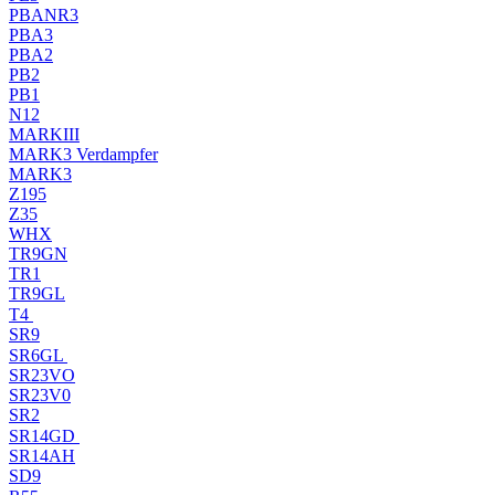
PBANR3
PBA3
PBA2
PB2
PB1
N12
MARKIII
MARK3 Verdampfer
MARK3
Z195
Z35
WHX
TR9GN
TR1
TR9GL
T4
SR9
SR6GL
SR23VO
SR23V0
SR2
SR14GD
SR14AH
SD9