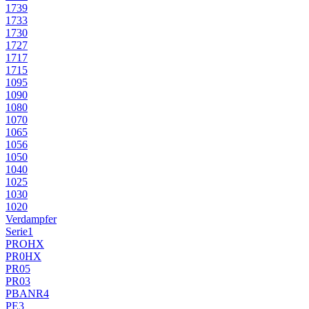
1739
1733
1730
1727
1717
1715
1095
1090
1080
1070
1065
1056
1050
1040
1025
1030
1020
Verdampfer
Serie1
PROHX
PR0HX
PR05
PR03
PBANR4
PE3