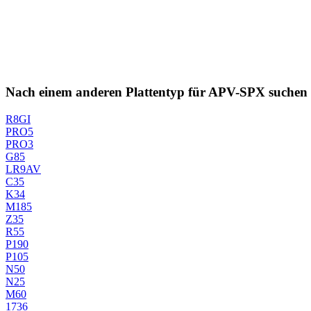
Nach einem anderen Plattentyp für APV-SPX suchen
R8GI
PRO5
PRO3
G85
LR9AV
C35
K34
M185
Z35
R55
P190
P105
N50
N25
M60
1736