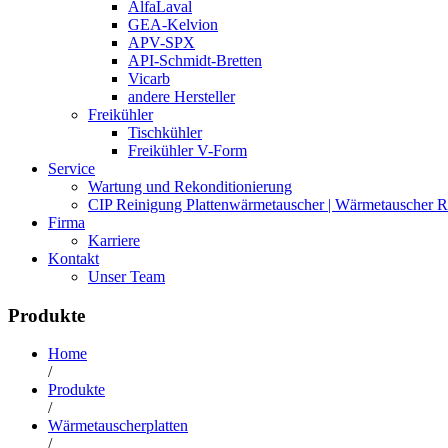
AlfaLaval
GEA-Kelvion
APV-SPX
API-Schmidt-Bretten
Vicarb
andere Hersteller
Freikühler
Tischkühler
Freikühler V-Form
Service
Wartung und Rekonditionierung
CIP Reinigung Plattenwärmetauscher | Wärmetauscher R
Firma
Karriere
Kontakt
Unser Team
Produkte
Home
/
Produkte
/
Wärmetauscherplatten
/