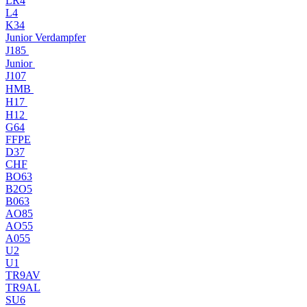
LR4
L4
K34
Junior Verdampfer
J185
Junior
J107
HMB
H17
H12
G64
FFPE
D37
CHF
BO63
B2O5
B063
AO85
AO55
A055
U2
U1
TR9AV
TR9AL
SU6