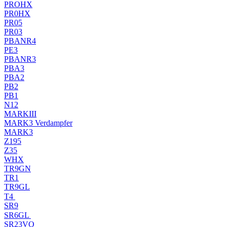
PROHX
PR0HX
PR05
PR03
PBANR4
PE3
PBANR3
PBA3
PBA2
PB2
PB1
N12
MARKIII
MARK3 Verdampfer
MARK3
Z195
Z35
WHX
TR9GN
TR1
TR9GL
T4
SR9
SR6GL
SR23VO