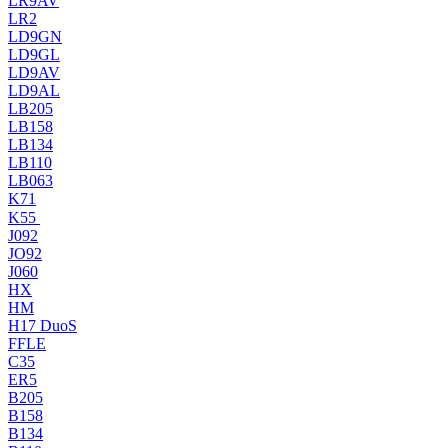
LR9AV
LR2
LD9GN
LD9GL
LD9AV
LD9AL
LB205
LB158
LB134
LB110
LB063
K71
K55
J092
JO92
J060
HX
HM
H17 DuoS
FFLE
C35
ER5
B205
B158
B134