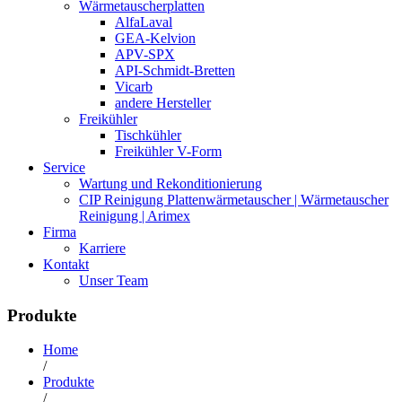
Wärmetauscherplatten
AlfaLaval
GEA-Kelvion
APV-SPX
API-Schmidt-Bretten
Vicarb
andere Hersteller
Freikühler
Tischkühler
Freikühler V-Form
Service
Wartung und Rekonditionierung
CIP Reinigung Plattenwärmetauscher | Wärmetauscher
Reinigung | Arimex
Firma
Karriere
Kontakt
Unser Team
Produkte
Home
/
Produkte
/