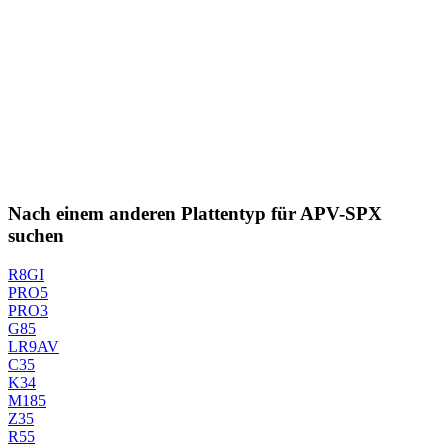
Nach einem anderen Plattentyp für APV-SPX
suchen
R8GI
PRO5
PRO3
G85
LR9AV
C35
K34
M185
Z35
R55