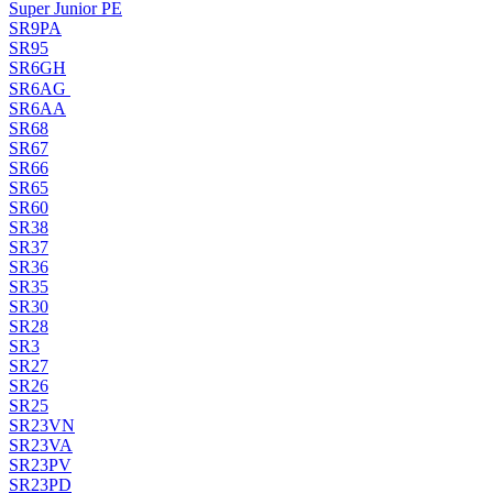
Super Junior PE
SR9PA
SR95
SR6GH
SR6AG
SR6AA
SR68
SR67
SR66
SR65
SR60
SR38
SR37
SR36
SR35
SR30
SR28
SR3
SR27
SR26
SR25
SR23VN
SR23VA
SR23PV
SR23PD