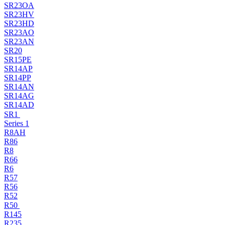
SR23OA
SR23HV
SR23HD
SR23AO
SR23AN
SR20
SR15PE
SR14AP
SR14PP
SR14AN
SR14AG
SR14AD
SR1
Series 1
R8AH
R86
R8
R66
R6
R57
R56
R52
R50
R145
R235