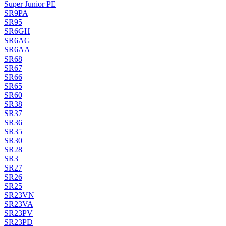
Super Junior PE
SR9PA
SR95
SR6GH
SR6AG
SR6AA
SR68
SR67
SR66
SR65
SR60
SR38
SR37
SR36
SR35
SR30
SR28
SR3
SR27
SR26
SR25
SR23VN
SR23VA
SR23PV
SR23PD