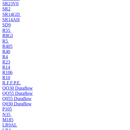
SR23V0
SR2
SR14GD
SR14AH
SD9
R55
R8GI
R5
R405
R40
R4
R23
R14
R106
R10
R.F.F.P.E.
QO30 Duraflow
QO55 Duraflow
Q055 Duraflow
Q030 Duraflow
P105
N35
M185
LR9AL