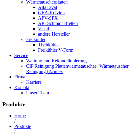
Wärmetauscherplatten
AlfaLaval
GEA-Kelvion
APV-SPX
API-Schmidt-Bretten
Vicarb
andere Hersteller
Freikühler
Tischkühler
Freikühler V-Form
Service
Wartung und Rekonditionierung
CIP Reinigung Plattenwärmetauscher | Wärmetauscher
Reinigung | Arimex
Firma
Karriere
Kontakt
Unser Team
Produkte
Home
/
Produkte
/