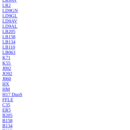
LR9AV
LR2
LD9GN
LD9GL
LD9AV
LD9AL
LB205
LB158
LB134
LB110
LB063
K71
K55
J092
JO92
J060
HX
HM
H17 DuoS
FFLE
C35
ER5
B205
B158
B134