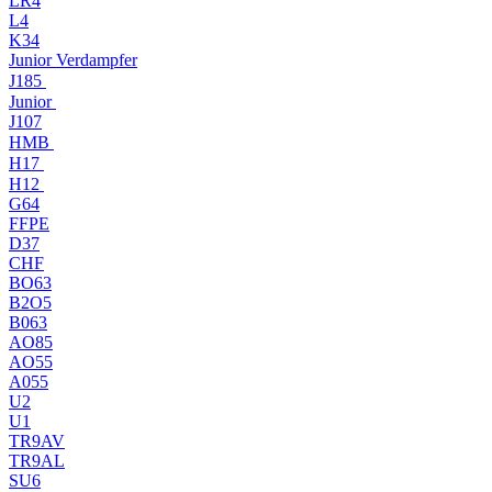
LR4
L4
K34
Junior Verdampfer
J185
Junior
J107
HMB
H17
H12
G64
FFPE
D37
CHF
BO63
B2O5
B063
AO85
AO55
A055
U2
U1
TR9AV
TR9AL
SU6