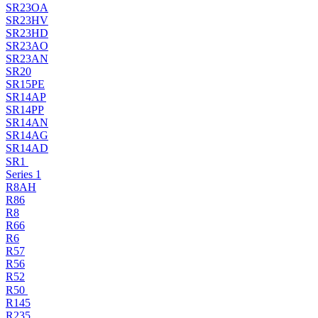
SR23OA
SR23HV
SR23HD
SR23AO
SR23AN
SR20
SR15PE
SR14AP
SR14PP
SR14AN
SR14AG
SR14AD
SR1
Series 1
R8AH
R86
R8
R66
R6
R57
R56
R52
R50
R145
R235