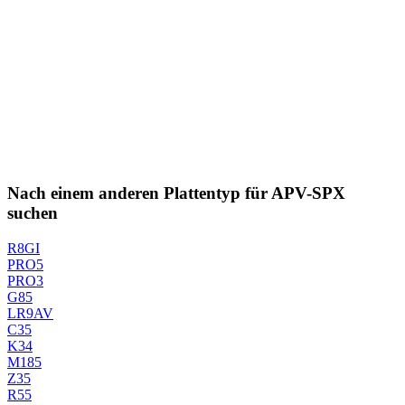
Nach einem anderen Plattentyp für APV-SPX
suchen
R8GI
PRO5
PRO3
G85
LR9AV
C35
K34
M185
Z35
R55