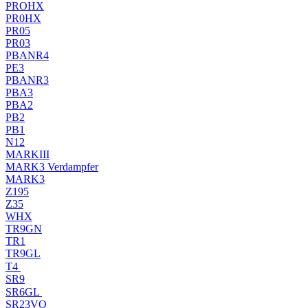
PROHX
PR0HX
PR05
PR03
PBANR4
PE3
PBANR3
PBA3
PBA2
PB2
PB1
N12
MARKIII
MARK3 Verdampfer
MARK3
Z195
Z35
WHX
TR9GN
TR1
TR9GL
T4
SR9
SR6GL
SR23VO